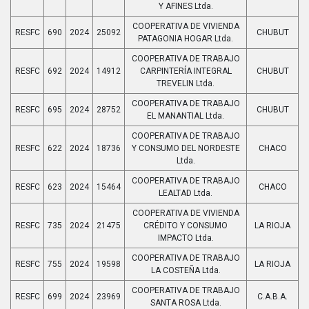
Y AFINES Ltda.
COOPERATIVA DE VIVIENDA
RESFC
690
2024
25092
CHUBUT
PATAGONIA HOGAR Ltda.
COOPERATIVA DE TRABAJO
RESFC
692
2024
14912
CARPINTERÍA INTEGRAL
CHUBUT
TREVELIN Ltda.
COOPERATIVA DE TRABAJO
RESFC
695
2024
28752
CHUBUT
EL MANANTIAL Ltda.
COOPERATIVA DE TRABAJO
RESFC
622
2024
18736
Y CONSUMO DEL NORDESTE
CHACO
Ltda.
COOPERATIVA DE TRABAJO
RESFC
623
2024
15464
CHACO
LEALTAD Ltda.
COOPERATIVA DE VIVIENDA
RESFC
735
2024
21475
CRÉDITO Y CONSUMO
LA RIOJA
IMPACTO Ltda.
COOPERATIVA DE TRABAJO
RESFC
755
2024
19598
LA RIOJA
LA COSTEÑA Ltda.
COOPERATIVA DE TRABAJO
RESFC
699
2024
23969
C.A.B.A.
SANTA ROSA Ltda.