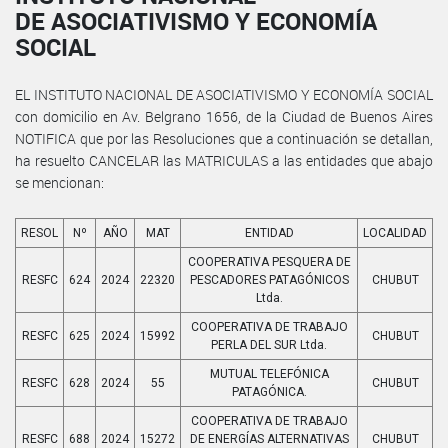
DE ASOCIATIVISMO Y ECONOMÍA
SOCIAL
EL INSTITUTO NACIONAL DE ASOCIATIVISMO Y ECONOMÍA SOCIAL
con domicilio en Av. Belgrano 1656, de la Ciudad de Buenos Aires
NOTIFICA que por las Resoluciones que a continuación se detallan,
ha resuelto CANCELAR las MATRICULAS a las entidades que abajo
se mencionan:
RESOL
Nº
AÑO
MAT
ENTIDAD
LOCALIDAD
COOPERATIVA PESQUERA DE
RESFC
624
2024
22320
PESCADORES PATAGÓNICOS
CHUBUT
Ltda.
COOPERATIVA DE TRABAJO
RESFC
625
2024
15992
CHUBUT
PERLA DEL SUR Ltda.
MUTUAL TELEFÓNICA
RESFC
628
2024
55
CHUBUT
PATAGÓNICA.
COOPERATIVA DE TRABAJO
RESFC
688
2024
15272
DE ENERGÍAS ALTERNATIVAS
CHUBUT