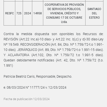
COOPERATIVA DE PROVISIÓN
DE SERVICIOS PÚBLICOS,
SANTIAGO
RESFC
725
2024
14958
VIVIENDA, CRÉDITO Y
DEL
CONSUMO 17 DE OCTUBRE
ESTERO
Ltda.
Contra la medida dispuesta son oponibles los Recursos de:
REVISIÓN (Art.22 Inc.a)-10 días- y Art.22 Inc. b),c) y d)-30 días-Ley
Nº 19.549. RECONSIDERACIÓN (Art. 84, Dto. Nº 1.759/72-t.o 1.991-
10 días). JERÁRQUICO (Art. 89, Dto. Nº 1.759/72-t.o 1.991-15 días).
Y ACLARATORIA (Art.102, Dto. Nº 1.759/72 t.o 1.991-5 días).
Quedan debidamente notificadas (Art. 42, Dto. Nº 1.759/72 (t.o.
1.991)
Patricia Beatriz Caris, Responsable, Despacho.
e. 08/03/2024 N° 11777/24 v. 12/03/2024
Fecha de publicación 12/03/2024