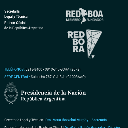
Secretaría
Legal y Técnica
Boletín Oficial
de la República Argentina
TELÉFONOS:
5218-8400 - 0810-345-BORA (2672)
SEDE CENTRAL:
Suipacha 767, C.A.B.A. (C1008AAO)
Secretaría Legal y Técnica |
Dra. María Ibarzabal Murphy - Secretaria
Dirección Nacional del Registro Oficial |
Dr. Walter Rubén Gonzalez - Director