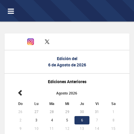
Toggle
navigation
Edición del
6 de Agosto de 2026
Ediciones Anteriores
Agosto 2026
Do
Lu
Ma
Mi
Ju
Vi
Sa
26
27
28
29
30
31
1
2
3
4
5
6
7
8
9
10
11
12
13
14
15