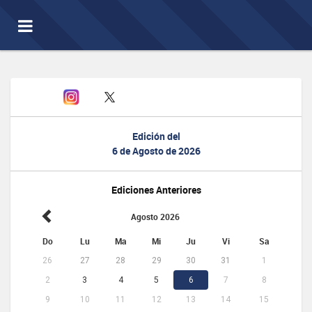
Toggle
navigation
Edición del
6 de Agosto de 2026
Ediciones Anteriores
Agosto 2026
Do
Lu
Ma
Mi
Ju
Vi
Sa
26
27
28
29
30
31
1
2
3
4
5
6
7
8
9
10
11
12
13
14
15