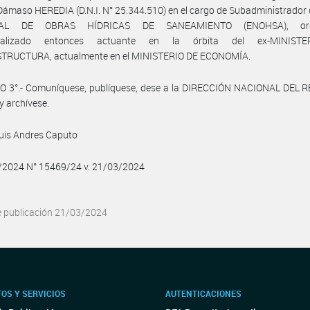
Dámaso HEREDIA (D.N.I. N° 25.344.510) en el cargo de Subadministrador
NAL DE OBRAS HÍDRICAS DE SANEAMIENTO (ENOHSA), org
tralizado entonces actuante en la órbita del ex-MINIST
TRUCTURA, actualmente en el MINISTERIO DE ECONOMÍA.
O 3°.- Comuníquese, publíquese, dese a la DIRECCIÓN NACIONAL DEL 
y archívese.
Luis Andres Caputo
3/2024 N° 15469/24 v. 21/03/2024
e publicación 21/03/2024
OS Y SERVICIOS
AUTENTICACIONES