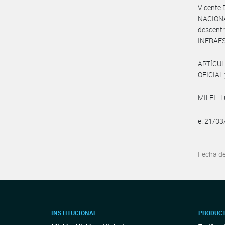
Vicente 
NACIO
descen
INFRAES
ARTÍCUL
OFICIAL 
MILEI - 
e. 21/0
Fecha d
INSTITUCIONAL
PRODUCT