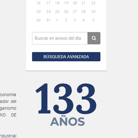
16
17
18
19
20
21
22
23
24
25
26
27
28
29
30
31
1
2
3
4
5
BÚSQUEDA AVANZADA
 Economía
ador del
ganismo
ERIO DE
ndustrial