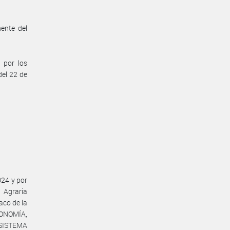
ente del
 por los
del 22 de
024 y por
 Agraria
aco de la
ONOMÍA,
l SISTEMA