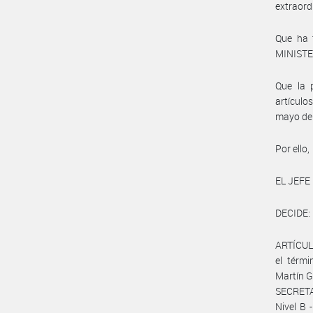
extraord
Que ha t
MINISTE
Que la p
artículo
mayo de
Por ello,
EL JEFE
DECIDE:
ARTÍCULO
el térm
Martín G
SECRET
Nivel B 