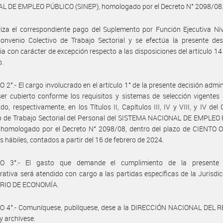
L DE EMPLEO PÚBLICO (SINEP), homologado por el Decreto N° 2098/08
iza el correspondiente pago del Suplemento por Función Ejecutiva Niv
onvenio Colectivo de Trabajo Sectorial y se efectúa la presente des
ria con carácter de excepción respecto a las disposiciones del artículo 14
o.
 2°.- El cargo involucrado en el artículo 1° de la presente decisión admin
er cubierto conforme los requisitos y sistemas de selección vigentes
ido, respectivamente, en los Títulos II, Capítulos III, IV y VIII, y IV del
vo de Trabajo Sectorial del Personal del SISTEMA NACIONAL DE EMPLEO
, homologado por el Decreto N° 2098/08, dentro del plazo de CIENTO
as hábiles, contados a partir del 16 de febrero de 2024.
O 3°.- El gasto que demande el cumplimiento de la presente 
rativa será atendido con cargo a las partidas específicas de la Jurisdic
RIO DE ECONOMÍA.
O 4°.- Comuníquese, publíquese, dese a la DIRECCIÓN NACIONAL DEL 
y archívese.