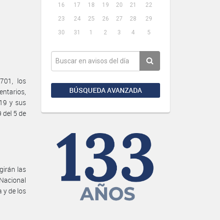
16
17
18
19
20
21
22
23
24
25
26
27
28
29
30
31
1
2
3
4
5
701, los
BÚSQUEDA AVANZADA
entarios,
19 y sus
 del 5 de
girán las
 Nacional
a y de los