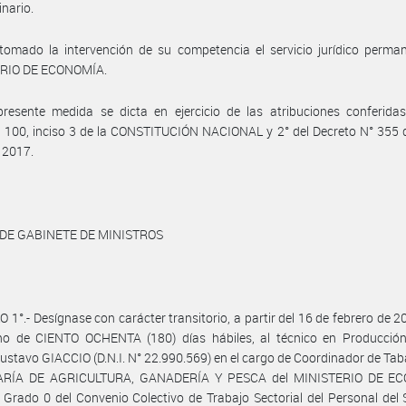
inario.
omado la intervención de su competencia el servicio jurídico perman
RIO DE ECONOMÍA.
resente medida se dicta en ejercicio de las atribuciones conferidas
s 100, inciso 3 de la CONSTITUCIÓN NACIONAL y 2° del Decreto N° 355 
 2017.
 DE GABINETE DE MINISTROS
 1°.- Desígnase con carácter transitorio, a partir del 16 de febrero de 2
ino de CIENTO OCHENTA (180) días hábiles, al técnico en Producción
ustavo GIACCIO (D.N.I. N° 22.990.569) en el cargo de Coordinador de Tab
ARÍA DE AGRICULTURA, GANADERÍA Y PESCA del MINISTERIO DE EC
- Grado 0 del Convenio Colectivo de Trabajo Sectorial del Personal de