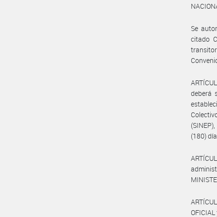
NACIONA
Se autor
citado C
transito
Conveni
ARTÍCULO
deberá s
establec
Colecti
(SINEP)
(180) dí
ARTÍCUL
administ
MINISTE
ARTÍCUL
OFICIAL 