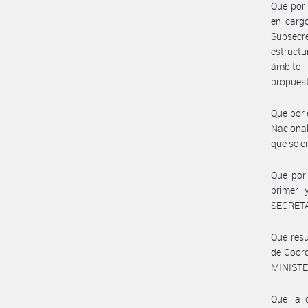
Que por 
en cargo
Subsecr
estructu
ámbito 
propuest
Que por 
Nacional
que se 
Que por 
primer 
SECRETA
Que resu
de Coor
MINISTE
Que la c