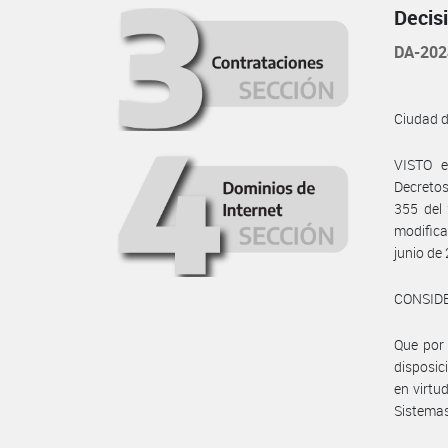
Decis
DA-202
Ciudad 
VISTO e
Decretos
355 del 
modifica
junio de
CONSID
Que por 
disposic
en virtud
Sistemas