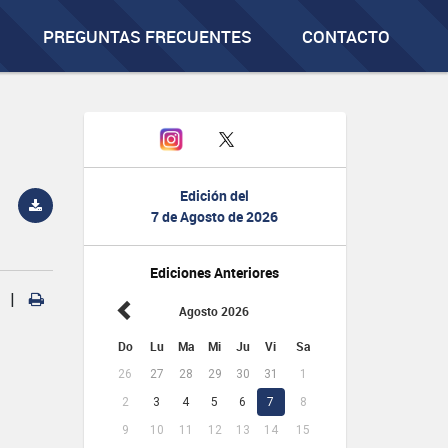
PREGUNTAS FRECUENTES
CONTACTO
Edición del
7 de Agosto de 2026
Ediciones Anteriores
|
Agosto 2026
Do
Lu
Ma
Mi
Ju
Vi
Sa
26
27
28
29
30
31
1
2
3
4
5
6
7
8
9
10
11
12
13
14
15