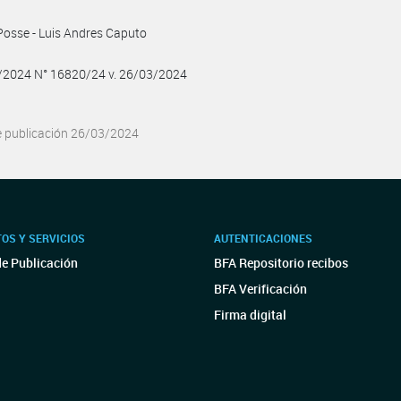
Posse - Luis Andres Caputo
3/2024 N° 16820/24 v. 26/03/2024
e publicación 26/03/2024
OS Y SERVICIOS
AUTENTICACIONES
de Publicación
BFA Repositorio recibos
BFA Verificación
Firma digital