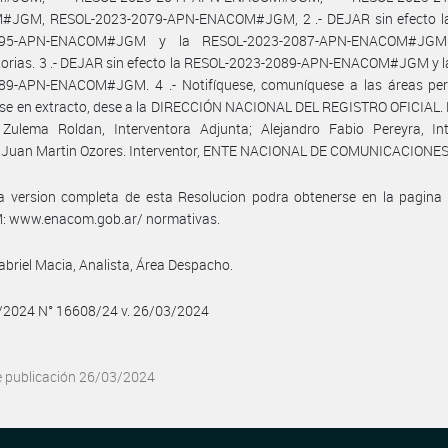
JGM, RESOL-2023-2079-APN-ENACOM#JGM, 2 .- DEJAR sin efecto l
995-APN-ENACOM#JGM y la RESOL-2023-2087-APN-ENACOM#JG
atorias. 3 .- DEJAR sin efecto la RESOL-2023-2089-APN-ENACOM#JGM y 
89-APN-ENACOM#JGM. 4 .- Notifíquese, comuníquese a las áreas pert
se en extracto, dese a la DIRECCIÓN NACIONAL DEL REGISTRO OFICIAL. 
a Zulema Roldan, Interventora Adjunta; Alejandro Fabio Pereyra, Int
; Juan Martin Ozores. Interventor, ENTE NACIONAL DE COMUNICACIONES
a version completa de esta Resolucion podra obtenerse en la pagina
 www.enacom.gob.ar/ normativas.
abriel Macia, Analista, Área Despacho.
3/2024 N° 16608/24 v. 26/03/2024
e publicación 26/03/2024