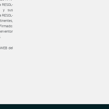
a RESOL-
M y sus
la RESOL-
inentes,
Firmado:
erventor
.
 WEB del