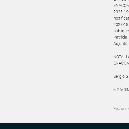
ENACOM#
2023-1
rectific
2023-18
publíque
Patrici
Adjunto
NOTA: L
ENACOM:
Sergio G
e. 26/0
Fecha d