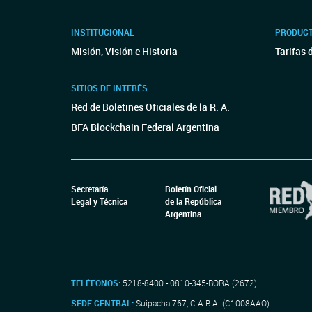
INSTITUCIONAL
PRODUCT
Misión, Visión e Historia
Tarifas 
SITIOS DE INTERÉS
Red de Boletines Oficiales de la R. A.
BFA Blockchain Federal Argentina
Secretaría
Boletín Oficial
Legal y Técnica
de la República
Argentina
TELÉFONOS:
5218-8400 - 0810-345-BORA (2672)
SEDE CENTRAL:
Suipacha 767, C.A.B.A. (C1008AAO)