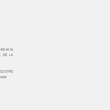
46) en la
AL DE LA
REGISTRO
vese.