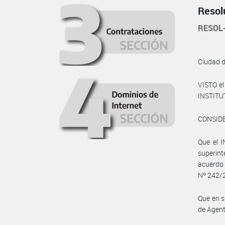
Resol
RESOL
Ciudad 
VISTO e
INSTITU
CONSID
Que el 
superin
acuerdo 
Nº 242/
Que en s
de Agente