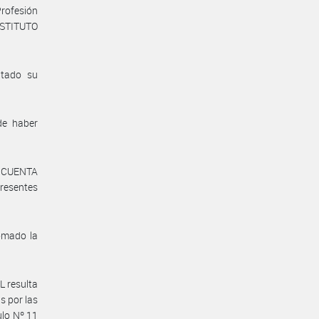
Profesión
INSTITUTO
itado su
de haber
CINCUENTA
resentes
omado la
 resulta
s por las
ulo Nº 11