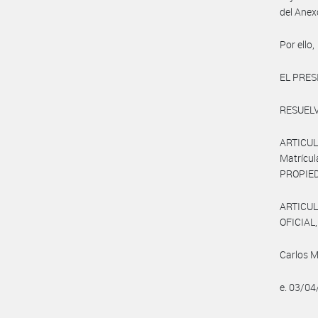
del Anex
Por ello,
EL PRES
RESUELV
ARTICULO
Matrícu
PROPIED
ARTICUL
OFICIAL, 
Carlos M
e. 03/0