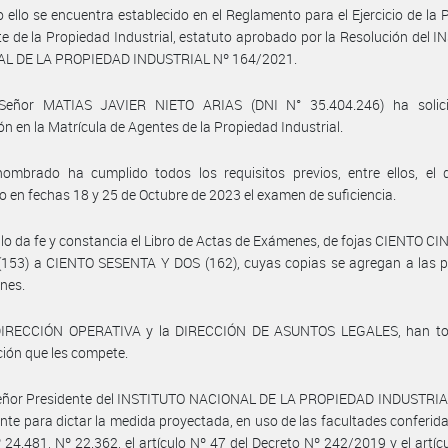
 ello se encuentra establecido en el Reglamento para el Ejercicio de la 
e de la Propiedad Industrial, estatuto aprobado por la Resolución del 
L DE LA PROPIEDAD INDUSTRIAL Nº 164/2021.
Señor MATIAS JAVIER NIETO ARIAS (DNI N° 35.404.246) ha solic
ión en la Matrícula de Agentes de la Propiedad Industrial.
nombrado ha cumplido todos los requisitos previos, entre ellos, el 
 en fechas 18 y 25 de Octubre de 2023 el examen de suficiencia.
llo da fe y constancia el Libro de Actas de Exámenes, de fojas CIENTO 
(153) a CIENTO SESENTA Y DOS (162), cuyas copias se agregan a las p
nes.
DIRECCIÓN OPERATIVA y la DIRECCIÓN DE ASUNTOS LEGALES, han t
ción que les compete.
señor Presidente del INSTITUTO NACIONAL DE LA PROPIEDAD INDUSTRIAL
te para dictar la medida proyectada, en uso de las facultades conferida
 24.481, Nº 22.362, el artículo Nº 47 del Decreto Nº 242/2019 y el artíc