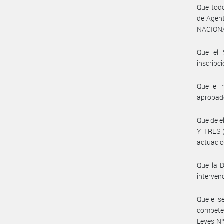
Que todo
de Agent
NACIONA
Que el 
inscripc
Que el 
aprobado
Que de e
Y TRES 
actuacio
Que la 
interven
Que el 
competen
Leyes Nº