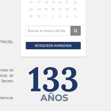
16
17
18
19
20
21
22
23
24
25
26
27
28
29
30
31
1
2
3
4
5
STRO DEL
BÚSQUEDA AVANZADA
ridad de
rial, de
l Decreto
Matrícula