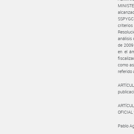
MINISTER
alcanza
SSPYGC#M
criterio
Resoluci
análisis
de 2009
en el á
fiscaliz
como así
referido
ARTÍCUL
publicaci
ARTÍCUL
OFICIAL 
Pablo Ag