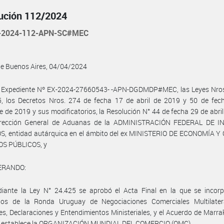
ución 112/2024
-2024-112-APN-SC#MEC
de Buenos Aires, 04/04/2024
l Expediente Nº EX-2024-27660543- -APN-DGDMDP#MEC, las Leyes Nros
5, los Decretos Nros. 274 de fecha 17 de abril de 2019 y 50 de fec
e de 2019 y sus modificatorios, la Resolución N° 44 de fecha 29 de abri
irección General de Aduanas de la ADMINISTRACIÓN FEDERAL DE 
S, entidad autárquica en el ámbito del ex MINISTERIO DE ECONOMÍA Y
OS PÚBLICOS, y
ERANDO:
iante la Ley N° 24.425 se aprobó el Acta Final en la que se incorp
dos de la Ronda Uruguay de Negociaciones Comerciales Multilatera
es, Declaraciones y Entendimientos Ministeriales, y el Acuerdo de Marra
se establece la ORGANIZACIÓN MUNDIAL DEL COMERCIO (OMC).