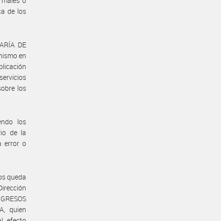
ormales o
ca de los
TARÍA DE
nismo en
plicación
servicios
sobre los
endo los
rio de la
 error o
tos queda
Dirección
NGRESOS
A, quien
l efecto