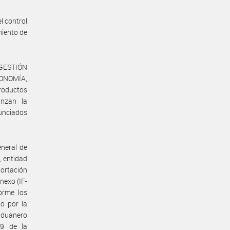
l control
amiento de
 GESTIÓN
ONOMÍA,
productos
anzan la
unciados
eneral de
 entidad
portación
nexo (IF-
orme los
to por la
 aduanero
9 de la