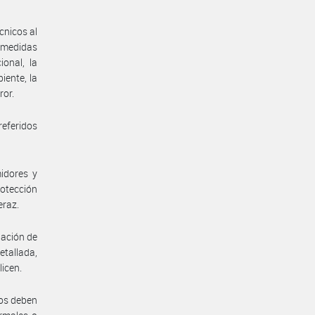
cnicos al
s medidas
onal, la
iente, la
ror.
referidos
idores y
rotección
eraz.
gación de
etallada,
licen.
ios deben