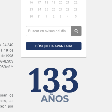
16
17
18
19
20
21
22
23
24
25
26
27
28
29
30
31
1
2
3
4
5
. 24.240
BÚSQUEDA AVANZADA
ha 19 de
l de 1998
INGRESOS
 OBRAS Y
oran los
les; las
kech, por