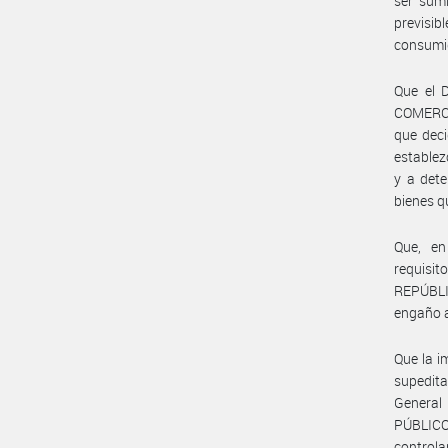
ser sumi
previsib
consumid
Que el 
COMERCI
que deci
establez
y a dete
bienes q
Que, en
requisit
REPÚBLI
engaño a
Que la i
supedita
Genera
PÚBLICO
control