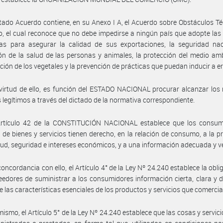
itado Acuerdo contiene, en su Anexo I A, el Acuerdo sobre Obstáculos Té
, el cual reconoce que no debe impedirse a ningún país que adopte la
as para asegurar la calidad de sus exportaciones, la seguridad naci
ón de la salud de las personas y animales, la protección del medio amb
ción de los vegetales y la prevención de prácticas que puedan inducir a er
virtud de ello, es función del ESTADO NACIONAL procurar alcanzar los 
s legítimos a través del dictado de la normativa correspondiente.
Artículo 42 de la CONSTITUCIÓN NACIONAL establece que los consum
 de bienes y servicios tienen derecho, en la relación de consumo, a la p
lud, seguridad e intereses económicos, y a una información adecuada y v
concordancia con ello, el Artículo 4° de la Ley Nº 24.240 establece la obli
eedores de suministrar a los consumidores información cierta, clara y d
e las características esenciales de los productos y servicios que comercia
mismo, el Artículo 5° de la Ley Nº 24.240 establece que las cosas y servic