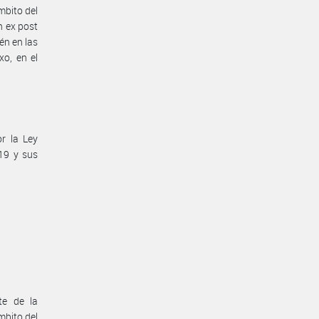
bito del
 ex post
én en las
xo, en el
or la Ley
19 y sus
te de la
bito del