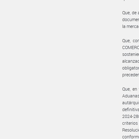
Que, de 
documenta
la merca
Que, co
COMERC
sostenie
alcanza
obligat
precede
Que, en 
Aduanas
autárqui
definiti
2024-28
criterio
Resoluci
confor