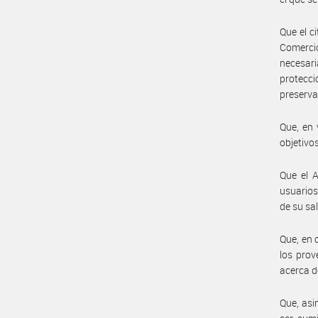
Que el c
Comercio
necesari
protecci
preserva
Que, en 
objetivo
Que el 
usuarios
de su sa
Que, en 
los prov
acerca d
Que, asi