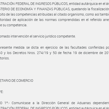
TRACIÓN FEDERAL DE INGRESOS PÚBLICOS, entidad autárquica en el ám
STERIO DE ECONOMÍA Y FINANZAS PÚBLICAS, quedando la fiscalización
bito de las competencias atribuidas al citado organismo, como así tambi
toridad de aplicación de las normas comprendidas en el referido ane
e su competencia.
omado intervención el servicio jurídico competente.
resente medida se dicta en ejercicio de las facultades conferidas p
40 y los Decretos Nros. 274/19 y 50 de fecha 19 de diciembre de 20
torios.
ETARIO DE COMERCIO
E:
O 1º.- Comunícase a la Dirección General de Aduanas dependien
TRACIÓN FEDERAL DE INGRESOS PÚBLICOS, entidad autárquica en el ám