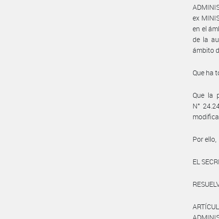
ADMINIS
ex MINI
en el ám
de la au
ámbito d
Que ha t
Que la p
N° 24.2
modifica
Por ello,
EL SECR
RESUELV
ARTÍCUL
ADMINIS