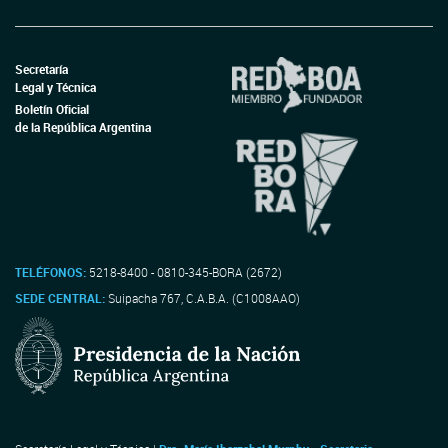
Secretaría
Legal y Técnica
Boletín Oficial
de la República Argentina
TELÉFONOS:
5218-8400 - 0810-345-BORA (2672)
SEDE CENTRAL:
Suipacha 767, C.A.B.A. (C1008AAO)