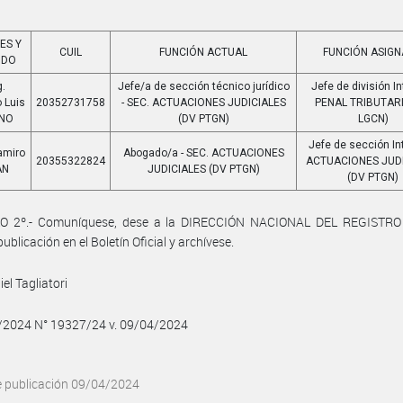
ES Y
CUIL
FUNCIÓN ACTUAL
FUNCIÓN ASIG
IDO
g.
Jefe/a de sección técnico jurídico
Jefe de división Int
 Luis
20352731758
- SEC. ACTUACIONES JUDICIALES
PENAL TRIBUTARI
NO
(DV PTGN)
LGCN)
Jefe de sección Int
amiro
Abogado/a - SEC. ACTUACIONES
20355322824
ACTUACIONES JUD
AN
JUDICIALES (DV PTGN)
(DV PTGN)
O 2º.- Comuníquese, dese a la DIRECCIÓN NACIONAL DEL REGISTRO
ublicación en el Boletín Oficial y archívese.
el Tagliatori
4/2024 N° 19327/24 v. 09/04/2024
e publicación 09/04/2024