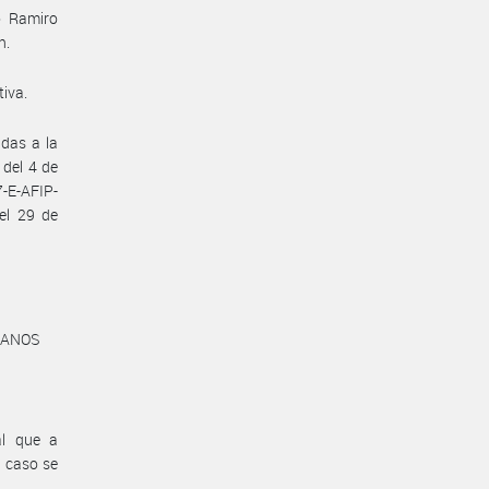
o Ramiro
n.
tiva.
adas a la
del 4 de
7-E-AFIP-
el 29 de
MANOS
al que a
a caso se