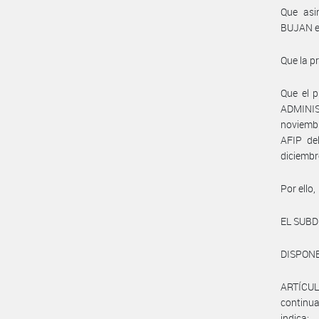
Que asi
BUJAN en
Que la p
Que el p
ADMINIS
noviembr
AFIP de
diciembr
Por ello,
EL SUB
DISPONE
ARTÍCUL
continua
indica: