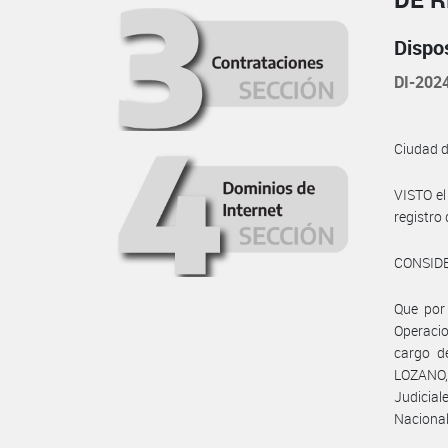
Dispo
DI-202
Ciudad 
VISTO e
registr
CONSID
Que por 
Operacio
cargo de
LOZANO, 
Judicia
Nacional