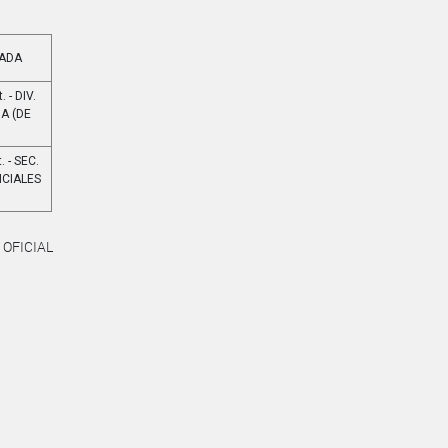
NADA
. - DIV.
A (DE
. - SEC.
ICIALES
 OFICIAL