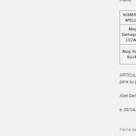
NOMBR
APELL
Abo
Santiago
LOZA
Abog. R
BUJ
ARTÍCUL
para su p
Abel Dani
e. 09/0
Fecha d