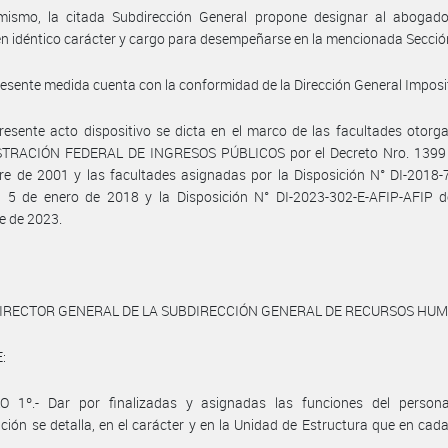
mismo, la citada Subdirección General propone designar al abogad
 idéntico carácter y cargo para desempeñarse en la mencionada Secció
resente medida cuenta con la conformidad de la Dirección General Imposi
resente acto dispositivo se dicta en el marco de las facultades otorg
TRACIÓN FEDERAL DE INGRESOS PÚBLICOS por el Decreto Nro. 1399 
e de 2001 y las facultades asignadas por la Disposición N° DI-2018-
l 5 de enero de 2018 y la Disposición N° DI-2023-302-E-AFIP-AFIP d
e de 2023.
DIRECTOR GENERAL DE LA SUBDIRECCIÓN GENERAL DE RECURSOS HU
:
O 1º.- Dar por finalizadas y asignadas las funciones del person
ción se detalla, en el carácter y en la Unidad de Estructura que en cad