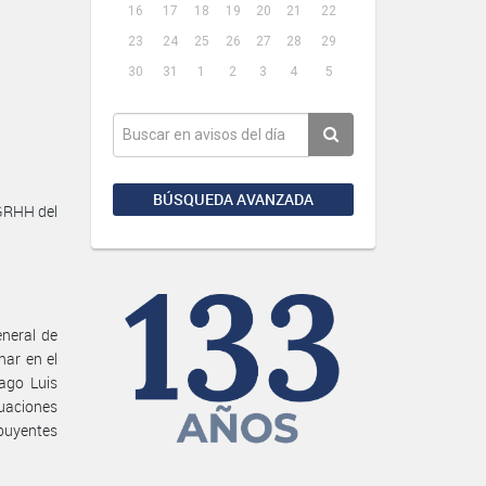
16
17
18
19
20
21
22
23
24
25
26
27
28
29
30
31
1
2
3
4
5
BÚSQUEDA AVANZADA
GRHH del
eneral de
ar en el
iago Luis
tuaciones
buyentes