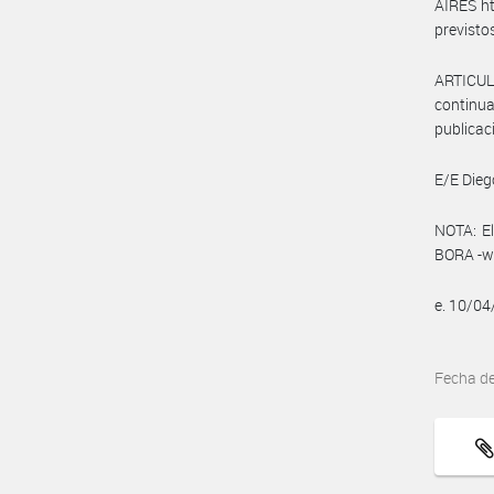
AIRES ht
previstos
ARTICULO
continua
publicac
E/E Dieg
NOTA: El
BORA -ww
e. 10/0
Fecha d