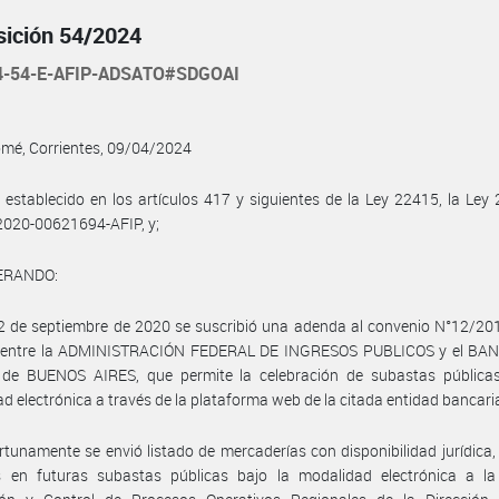
sición 54/2024
4-54-E-AFIP-ADSATO#SDGOAI
mé, Corrientes, 09/04/2024
 establecido en los artículos 417 y siguientes de la Ley 22415, la Ley 
020-00621694-AFIP, y;
ERANDO:
2 de septiembre de 2020 se suscribió una adenda al convenio N°12/20
 entre la ADMINISTRACIÓN FEDERAL DE INGRESOS PUBLICOS y el BAN
de BUENOS AIRES, que permite la celebración de subastas públicas
d electrónica a través de la plataforma web de la citada entidad bancari
tunamente se envió listado de mercaderías con disponibilidad jurídica,
as en futuras subastas públicas bajo la modalidad electrónica a la 