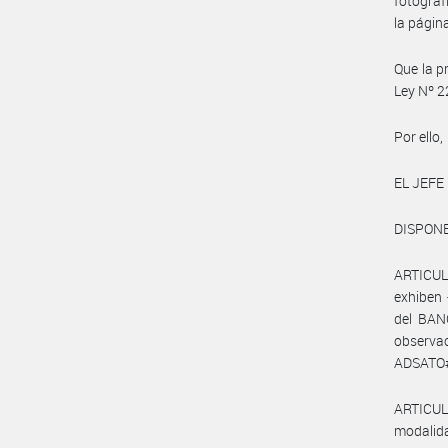
fotograf
la págin
Que la p
Ley Nº 2
Por ello,
EL JEFE
DISPONE
ARTICULO
exhiben 
del BAN
observ
ADSATO#S
ARTICUL
modalid