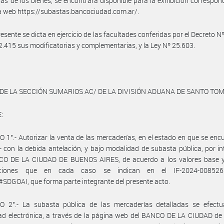
ías de los bienes, se encontrará disponible para la exhibición correspon
a web https://subastas.bancociudad.com.ar/.
resente se dicta en ejercicio de las facultades conferidas por el Decreto N
2.415 sus modificatorias y complementarias, y la Ley Nº 25.603.
 DE LA SECCIÓN SUMARIOS AC/ DE LA DIVISIÓN ADUANA DE SANTO TO
:
 1°.- Autorizar la venta de las mercaderías, en el estado en que se enc
- con la debida antelación, y bajo modalidad de subasta pública, por i
CO DE LA CIUDAD DE BUENOS AIRES, de acuerdo a los valores base y
aciones que en cada caso se indican en el IF-2024-0085266
DGOAI, que forma parte integrante del presente acto.
O 2°.- La subasta pública de las mercaderías detalladas se efectu
ad electrónica, a través de la página web del BANCO DE LA CIUDAD d