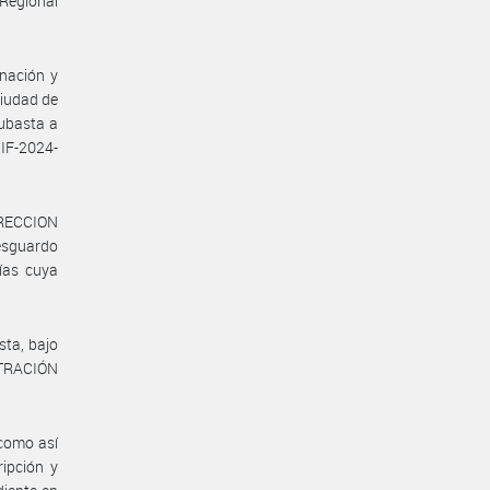
Regional
nación y
Ciudad de
subasta a
 IF-2024-
DIRECCION
esguardo
ías cuya
sta, bajo
STRACIÓN
 como así
ripción y