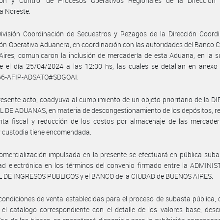
ión y Control de Procesos Operativos Regionales de la Dirección 
a Noreste.
ivisión Coordinación de Secuestros y Rezagos de la Dirección Coordi
ón Operativa Aduanera, en coordinación con las autoridades del Banco 
ires, comunicaron la inclusión de mercadería de esta Aduana, en la 
se el día 25/04/2024 a las 12:00 hs, las cuales se detallan en anexo
6-AFIP-ADSATO#SDGOAI.
resente acto, coadyuva al cumplimiento de un objeto prioritario de la 
 DE ADUANAS, en materia de descongestionamiento de los depósitos, r
nta fiscal y reducción de los costos por almacenaje de las mercader
 custodia tiene encomendada.
omercialización impulsada en la presente se efectuará en pública suba
ad electrónica en los términos del convenio firmado entre la ADMINI
 DE INGRESOS PUBLICOS y el BANCO de la CIUDAD de BUENOS AIRES.
condiciones de venta establecidas para el proceso de subasta pública,
el catalogo correspondiente con el detalle de los valores base, desc