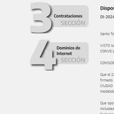
Dispo
DI-202
Santo To
VISTO lo
CONVE-2
CONSID
Que el 2
firmado
CIUDAD 
modalida
Que opor
incluid