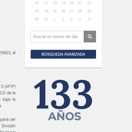
16
17
18
19
20
21
22
23
24
25
26
27
28
29
30
31
1
2
3
4
5
25603, el
BÚSQUEDA AVANZADA
15 (AFIP)
CO de la
 bajo la
a.
 para ser
División