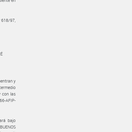
diente en
º 618/97,
MÉ
uentran y
ntermedio
 con las
6-AFIP-
ará bajo
e BUENOS