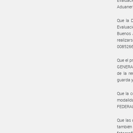
Evaluac
Aduaner
Que la D
Evaluaci
Buenos A
realizar
0085266
Que el p
GENERAL
de la re
guarda y
Que la c
modalid
FEDERAL
Que las 
también 