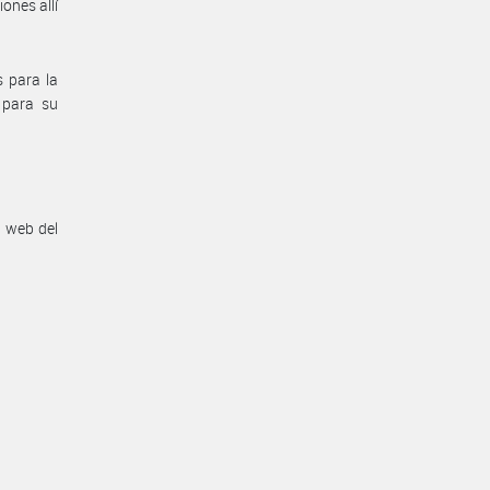
ones allí
s para la
 para su
n web del