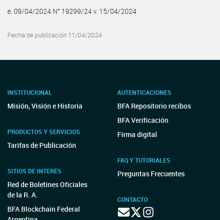
e. 09/04/2024 N° 19299/24 v. 15/04/2024
Fecha de publicación 11/04/2024
INSTITUCIONAL
AUTENTICACIONES
Misión, Visión e Historia
BFA Repositorio recibos
BFA Verificación
PRODUCTOS Y SERVICIOS
Firma digital
Tarifas de Publicación
FAQ Y TUTORIALES
SITIOS DE INTERÉS
Preguntas Frecuentes
Red de Boletines Oficiales
de la R. A.
CONTACTO
BFA Blockchain Federal
Argentina