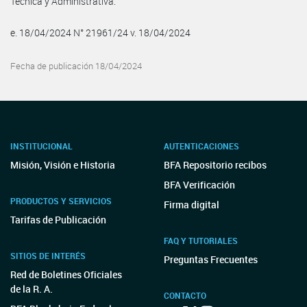
Técnica y Administrativa.
e. 18/04/2024 N° 21961/24 v. 18/04/2024
Fecha de publicación 18/04/2024
INSTITUCIONAL
AUTENTICACIONES
Misión, Visión e Historia
BFA Repositorio recibos
BFA Verificación
PRODUCTOS Y SERVICIOS
Firma digital
Tarifas de Publicación
FAQ Y TUTORIALES
SITIOS DE INTERÉS
Preguntas Frecuentes
Red de Boletines Oficiales
de la R. A.
CONTACTO