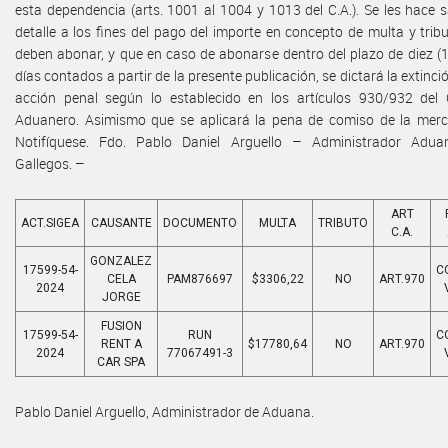
esta dependencia (arts. 1001 al 1004 y 1013 del C.A.). Se les hace s
detalle a los fines del pago del importe en concepto de multa y trib
deben abonar, y que en caso de abonarse dentro del plazo de diez (1
días contados a partir de la presente publicación, se dictará la extinci
acción penal según lo establecido en los artículos 930/932 del
Aduanero. Asimismo que se aplicará la pena de comiso de la merc
Notifíquese. Fdo. Pablo Daniel Arguello – Administrador Adua
Gallegos. –
ART
ACT.SIGEA
CAUSANTE
DOCUMENTO
MULTA
TRIBUTO
C.A.
GONZALEZ
17599-54-
C
CELA
PAM876697
$3306,22
NO
ART.970
2024
JORGE
FUSION
17599-54-
RUN
C
RENT A
$17780,64
NO
ART.970
2024
77067491-3
CAR SPA
Pablo Daniel Arguello, Administrador de Aduana.