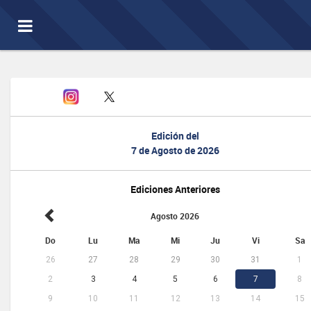
Toggle
navigation
Edición del
7 de Agosto de 2026
Ediciones Anteriores
Agosto 2026
Do
Lu
Ma
Mi
Ju
Vi
Sa
26
27
28
29
30
31
1
2
3
4
5
6
7
8
9
10
11
12
13
14
15