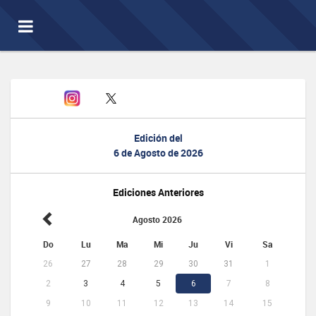
Toggle
navigation
Edición del
6 de Agosto de 2026
Ediciones Anteriores
Agosto 2026
Do
Lu
Ma
Mi
Ju
Vi
Sa
26
27
28
29
30
31
1
2
3
4
5
6
7
8
9
10
11
12
13
14
15