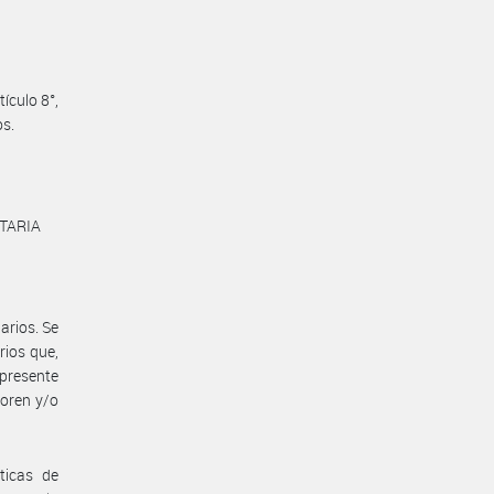
ículo 8°,
os.
NTARIA
arios. Se
ios que,
presente
boren y/o
ticas de