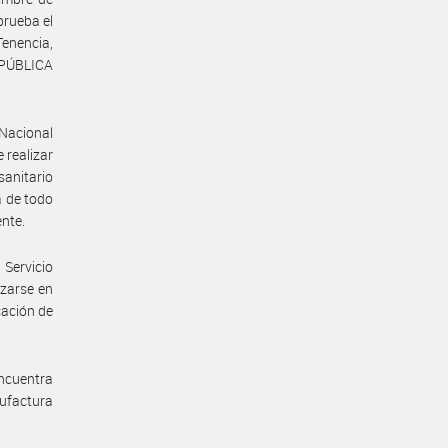
rueba el
enencia,
REPÚBLICA
 Nacional
 realizar
sanitario
a de todo
ente.
Servicio
izarse en
cación de
ncuentra
nufactura