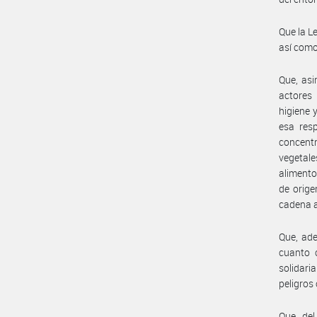
Que la L
así como
Que, asi
actores 
higiene 
esa resp
concent
vegetale
alimento
de orige
cadena a
Que, ade
cuanto c
solidari
peligros
Que, de