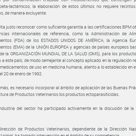
beta-lactámicos; la elaboración de estos últimos no requiere recintos 
os, de manera excluyente.
lta justo reconocer como suficiente garantía a las certificaciones BPM 
ncias internacionales de referencia, como la Administración de Ali
entos (FDA) de los ESTADOS UNIDOS DE AMÉRICA, la Agencia Eu
entos (EMA) de la UNIÓN EUROPEA y agencias de países europeos ba
de la ORGANIZACIÓN MUNDIAL DE LA SALUD (OMS), para los producto
 a este país; de modo semejante al concepto aplicado en la regulación r
 medicamentos de uso en medicina humana, atento a lo establecido en e
el 20 de enero de 1992.
más, es necesario incorporar al ámbito de aplicación de las Buenas Prá
ura de Productos Veterinarios los productos ectoparasiticidas.
ndustria del sector ha participado activamente en la discusión de la
irección de Productos Veterinarios, dependiente de la Dirección Nac
Animal, ha tomado intervención en el ámbito de su competencia.