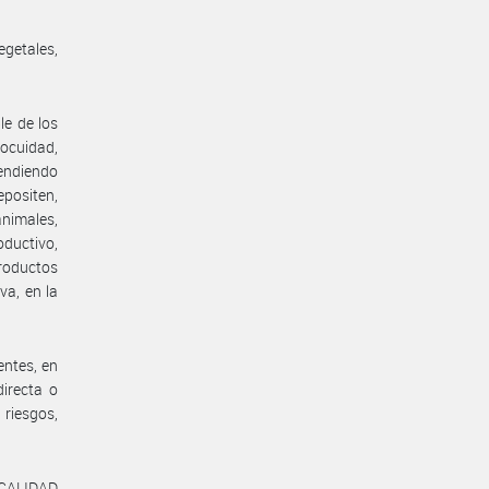
egetales,
le de los
nocuidad,
tendiendo
epositen,
nimales,
oductivo,
productos
va, en la
entes, en
irecta o
 riesgos,
 CALIDAD