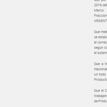
2019 de
Marco R
Fraccion
ARGENT
Que medi
se estab
el corre
según co
el sistem
Que a t
Nacional
un todo 
Producto
Que el 
trabajan
de Produ