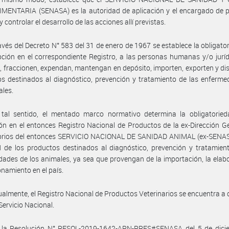
ENTARIA (SENASA) es la autoridad de aplicación y el encargado de pl
y controlar el desarrollo de las acciones allí previstas.
avés del Decreto N° 583 del 31 de enero de 1967 se establece la obligato
ipción en el correspondiente Registro, a las personas humanas y/o jurí
, fraccionen, expendan, mantengan en depósito, importen, exporten y di
s destinados al diagnóstico, prevención y tratamiento de las enferm
ales.
 tal sentido, el mentado marco normativo determina la obligatoried
ión en el entonces Registro Nacional de Productos de la ex-Dirección G
orios del entonces SERVICIO NACIONAL DE SANIDAD ANIMAL (ex-SENASA
d de los productos destinados al diagnóstico, prevención y tratamien
ades de los animales, ya sea que provengan de la importación, la elab
onamiento en el país.
ualmente, el Registro Nacional de Productos Veterinarios se encuentra a 
Servicio Nacional.
 la Resolución N° RESOL-2019-1642-APN-PRES#SENASA del 5 de dici