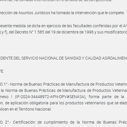
irección de Asuntos Jurídicos ha tomado la intervención que le compete.
resente medida se dicta en ejercicio de las facultades conferidas por el Art
) y f), del Decreto N° 1.585 del 19 de diciembre de 1996 y sus modificatori
IDENTE DEL SERVICIO NACIONAL DE SANIDAD Y CALIDAD AGROALIME
E:
 1°.- Norma de Buenas Prácticas de Manufactura de Productos Veterin
 la Norma de Buenas Prácticas de Manufactura de Productos Veterinar
exo I (IF-2024-34448972-APN-DPV#SENASA), forma parte de la 
ón, de aplicación obligatoria para los productos veterinarios que se ela
icen en el Territorio Nacional.
O 2°.- Certificación de cumplimiento de la Norma de Buenas Prác