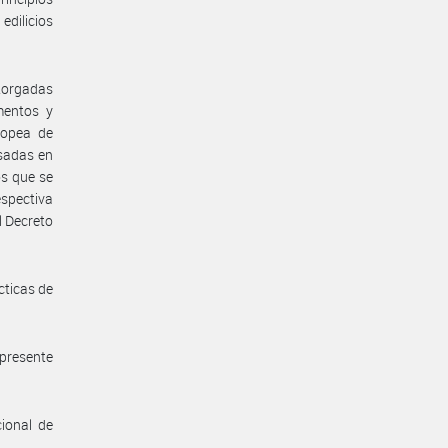
edilicios
otorgadas
mentos y
ropea de
sadas en
s que se
espectiva
l Decreto
cticas de
 presente
ional de