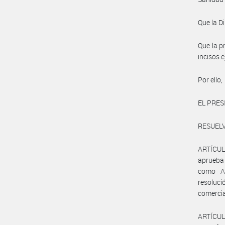
Que la D
Que la p
incisos e
Por ello,
EL PRES
RESUELV
ARTÍCULO
aprueba
como An
resoluci
comercial
ARTÍCUL