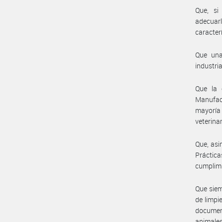
Que, si
adecuarl
caracter
Que una
industri
Que la 
Manufac
mayoría
veterinar
Que, asi
Práctic
cumplimi
Que siem
de limpie
document
animale