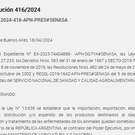
ución 416/2024
-2024-416-APN-PRES#SENASA
de Buenos Aires, 18/04/2024
l Expediente N° EX-2023-74404886- -APN-DGTYA#SENASA; las Ley
 27.233; los Decretos Nros. 583 del 31 de enero de 1967 y DECTO-2019
19 de noviembre de 2019; las Resoluciones Nros. 482 del 24 de mayo de 
e octubre de 2002 y RESOL-2019-1642-APN-PRES#SENASA del 5 de dici
odas del SERVICIO NACIONAL DE SANIDAD Y CALIDAD AGROALIMENTARIA
ERANDO:
la Ley N° 13.636 se establece que la importación, exportación, elab
a, distribución y/o expendio de los productos destinados al diag
ón y tratamiento de las enfermedades de los animales quedan sometido
torio de la REPÚBLICA ARGENTINA, al contralor del Poder Ejecutivo, por i
onces MINISTERIO DE AGRICULTURA Y GANADERÍA.