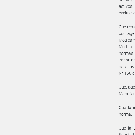
activos 
exclusiv
Que resu
por age
Medicam
Medicam
normas 
importan
para los
N° 150 d
Que, ade
Manufact
Que la i
norma.
Que la D
Sanidad 