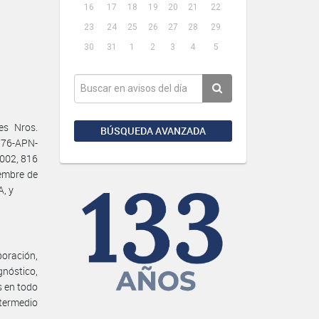
16
17
18
19
20
21
22
23
24
25
26
27
28
29
30
31
1
2
3
4
5
es Nros.
BÚSQUEDA AVANZADA
-776-APN-
2002, 816
embre de
, y
oración,
nóstico,
s en todo
ntermedio