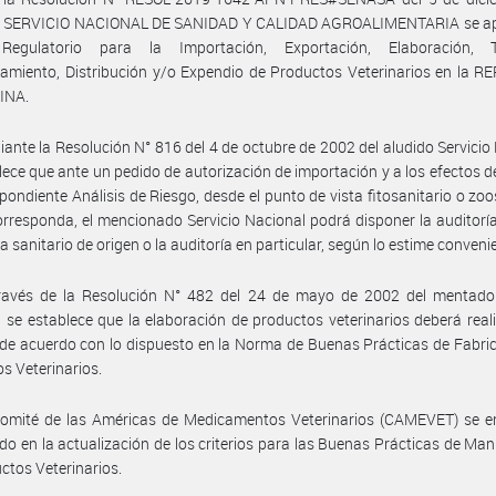
l SERVICIO NACIONAL DE SANIDAD Y CALIDAD AGROALIMENTARIA se ap
egulatorio para la Importación, Exportación, Elaboración, T
amiento, Distribución y/o Expendio de Productos Veterinarios en la 
INA.
ante la Resolución N° 816 del 4 de octubre de 2002 del aludido Servicio
lece que ante un pedido de autorización de importación y a los efectos de
spondiente Análisis de Riesgo, desde el punto de vista fitosanitario o zoo
rresponda, el mencionado Servicio Nacional podrá disponer la auditorí
a sanitario de origen o la auditoría en particular, según lo estime conveni
ravés de la Resolución N° 482 del 24 de mayo de 2002 del mentado 
 se establece que la elaboración de productos veterinarios deberá real
de acuerdo con lo dispuesto en la Norma de Buenas Prácticas de Fabri
s Veterinarios.
Comité de las Américas de Medicamentos Veterinarios (CAMEVET) se e
do en la actualización de los criterios para las Buenas Prácticas de Ma
ctos Veterinarios.