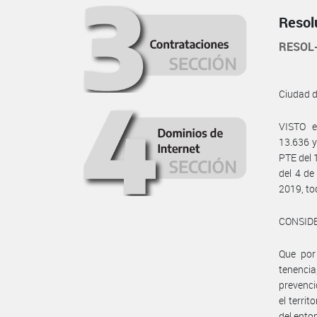
Resol
RESOL
Ciudad 
VISTO e
13.636 y
PTE del 
del 4 d
2019, t
CONSID
Que por 
tenenci
prevenci
el terri
del ent