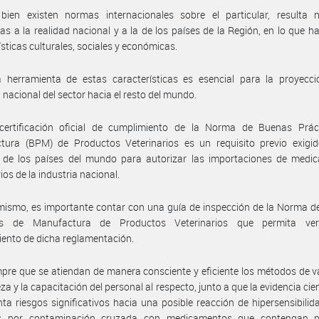
 bien existen normas internacionales sobre el particular, resulta n
as a la realidad nacional y a la de los países de la Región, en lo que h
ísticas culturales, sociales y económicas.
 herramienta de estas características es esencial para la proyecci
a nacional del sector hacia el resto del mundo.
certificación oficial de cumplimiento de la Norma de Buenas Prác
tura (BPM) de Productos Veterinarios es un requisito previo exigid
 de los países del mundo para autorizar las importaciones de medi
ios de la industria nacional.
mismo, es importante contar con una guía de inspección de la Norma 
as de Manufactura de Productos Veterinarios que permita veri
ento de dicha reglamentación.
pre que se atiendan de manera consciente y eficiente los métodos de v
za y la capacitación del personal al respecto, junto a que la evidencia cie
a riesgos significativos hacia una posible reacción de hipersensibilid
s por contaminación cruzada con medicamentos que contengan pr