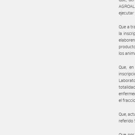
AGROALIM
ejecutar 
Que a tr
la inscr
elaboren
producto
los anim
Que, en
inscripc
Laborat
totalida
enfermed
el fracci
Que, act
referido 
Que por