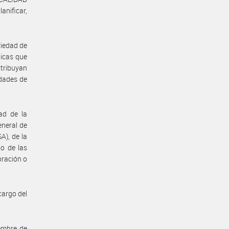
anificar,
riedad de
dicas que
stribuyan
edades de
ad de la
eneral de
), de la
to de las
oración o
cargo del
embre de