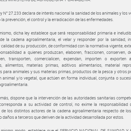
ey N° 27.233 declara de interés nacional la sanidad de los animales y los v
 la prevención, el control y la erradicación de las enfermedades.
mismo, dicha ley establece que será responsabilidad primaria e ineludib
de la cadena agroalimentaria, el velar y responder por la sanidad, i
y calidad de su producción, de conformidad con la normativa vigente, ex
onsabilidad a quienes produzcan, elaboren, fraccionen, conserven, d
ren, transporten, comercialicen, expendan, importen o exporten a
s, alimentos, materias primas, aditivos alimentarios, material repr
s para animales y sus materias primas, productos de la pesca y otros 
n animal y/o vegetal, que actúen en forma individual, conjunta o sucesi
groalimentaria.
más, dispone que la intervención de las autoridades sanitarias compet
orresponda a su actividad de control, no exime la responsabilidad d
a de los distintos actores de la cadena agroalimentaria respecto de los
 o daños a terceros que deriven de la actividad desarrollada por estos.
l mismo modo, establece que el SERVICIO NACIONAL DE SANIDAD Y