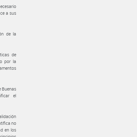
ecesario
ace a sus
ón de la
ticas de
o por la
camentos
de Buenas
ficar el
alidación
ntífica no
ad en los
incipios