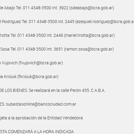
 De Abajo Tel. 011 4348-3500 Int. 3922 (sdeabajo@bcra.gob.ar)
el Rodríguez Tel. 011 4348-3500 Int. 2445 (ezequiel.rodriguez@bcra.gob.a
 Trotta Tel. 011 4348-3500 Int. 2446 (mariel.trotta@bcra.gob.ar)
o Sosa Tel. 011 4348-3500 Int. 3651 (ramon.sosa@bcra.gob.ar)
io Vujovich (fvujovich@bcra.gob.ar)
ia Krisiuk (fkrisiuk@bcra.gob.ar)
E LOS BIENES: Se realizará en la calle Perón 455. C.A.B.A.
S: subastasonline@bancociudad.com.ar
jeta a la aprobación de la Entidad Vendedora
ASTA COMENZARÁ A LA HORA INDICADA