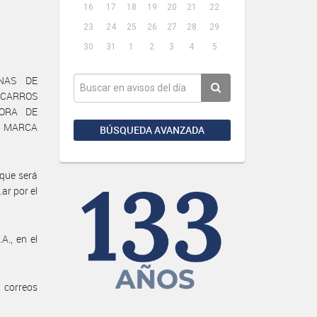
16
17
18
19
20
21
22
23
24
25
26
27
28
29
30
31
1
2
3
4
5
NAS DE
 CARROS
DORA DE
A MARCA
BÚSQUEDA AVANZADA
 que será
ar por el
A., en el
s correos