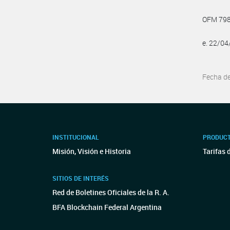
OFM 79
e. 22/0
Fecha d
INSTITUCIONAL
PRODUCT
Misión, Visión e Historia
Tarifas 
SITIOS DE INTERÉS
Red de Boletines Oficiales de la R. A.
BFA Blockchain Federal Argentina