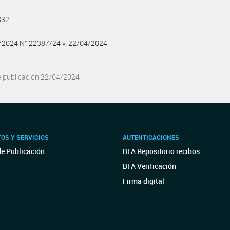
832
4/2024 N° 22387/24 v. 22/04/2024
e publicación 22/04/2024
OS Y SERVICIOS
AUTENTICACIONES
de Publicación
BFA Repositorio recibos
BFA Verificación
Firma digital