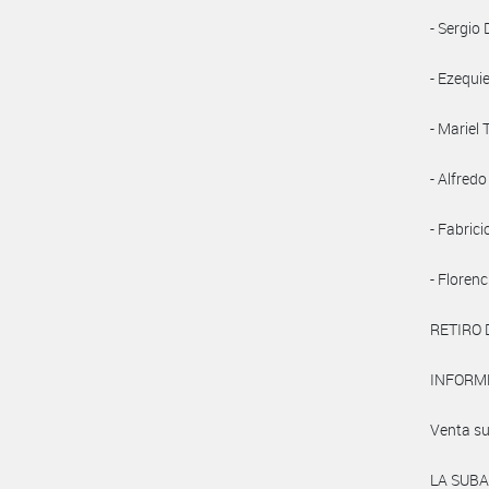
- Sergio
- Ezequi
- Mariel
- Alfred
- Fabric
- Florenc
RETIRO D
INFORME
Venta su
LA SUB