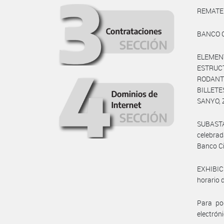
REMATE
BANCO 
ELEME
ESTRUC
RODANT
BILLET
SANYO,
SUBASTA:
celebrad
Banco Ci
EXHIBICI
horario 
Para pod
electrón