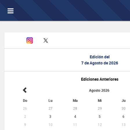
Toggle
navigation
Edición del
7 de Agosto de 2026
Ediciones Anteriores
Agosto 2026
Do
Lu
Ma
Mi
Ju
26
27
28
29
30
2
3
4
5
6
9
10
11
12
13