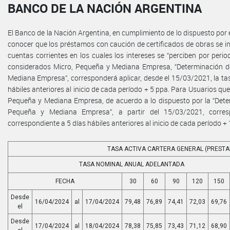
BANCO DE LA NACIÓN ARGENTINA
El Banco de la Nación Argentina, en cumplimiento de lo dispuesto por e
conocer que los préstamos con caución de certificados de obras se i
cuentas corrientes en los cuales los intereses se “perciben por per
considerados Micro, Pequeña y Mediana Empresa, “Determinación de
Mediana Empresa”, corresponderá aplicar, desde el 15/03/2021, la t
hábiles anteriores al inicio de cada período + 5 ppa. Para Usuarios q
Pequeña y Mediana Empresa, de acuerdo a lo dispuesto por la “Deter
Pequeña y Mediana Empresa”, a partir del 15/03/2021, corre
correspondiente a 5 días hábiles anteriores al inicio de cada período +
TASA ACTIVA CARTERA GENERAL (PREST
TASA NOMINAL ANUAL ADELANTADA
FECHA
30
60
90
120
150
Desde
16/04/2024
al
17/04/2024
79,48
76,89
74,41
72,03
69,76
el
Desde
17/04/2024
al
18/04/2024
78,38
75,85
73,43
71,12
68,90