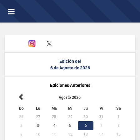
Toggle
navigation
Edición del
6 de Agosto de 2026
Ediciones Anteriores
Agosto 2026
Do
Lu
Ma
Mi
Ju
Vi
Sa
26
27
28
29
30
31
1
2
3
4
5
6
7
8
9
10
11
12
13
14
15