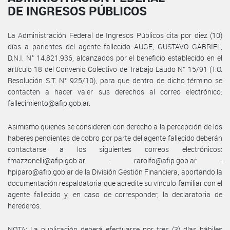
DE INGRESOS PÚBLICOS
La Administración Federal de Ingresos Públicos cita por diez (10)
días a parientes del agente fallecido AUGE, GUSTAVO GABRIEL,
D.N.I. N° 14.821.936, alcanzados por el beneficio establecido en el
artículo 18 del Convenio Colectivo de Trabajo Laudo N° 15/91 (T.O.
Resolución S.T. N° 925/10), para que dentro de dicho término se
contacten a hacer valer sus derechos al correo electrónico:
fallecimiento@afip.gob.ar.
Asimismo quienes se consideren con derecho a la percepción de los
haberes pendientes de cobro por parte del agente fallecido deberán
contactarse a los siguientes correos electrónicos:
fmazzonelli@afip.gob.ar - rarolfo@afip.gob.ar -
hpiparo@afip.gob.ar de la División Gestión Financiera, aportando la
documentación respaldatoria que acredite su vínculo familiar con el
agente fallecido y, en caso de corresponder, la declaratoria de
herederos.
NOTA: La publicación deberá efectuarse por tres (3) días hábiles