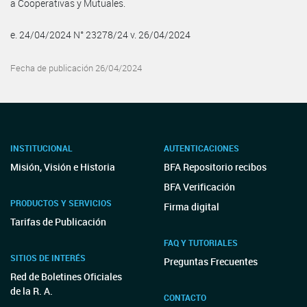
a Cooperativas y Mutuales.
e. 24/04/2024 N° 23278/24 v. 26/04/2024
Fecha de publicación 26/04/2024
INSTITUCIONAL
AUTENTICACIONES
Misión, Visión e Historia
BFA Repositorio recibos
BFA Verificación
PRODUCTOS Y SERVICIOS
Firma digital
Tarifas de Publicación
FAQ Y TUTORIALES
SITIOS DE INTERÉS
Preguntas Frecuentes
Red de Boletines Oficiales
de la R. A.
CONTACTO