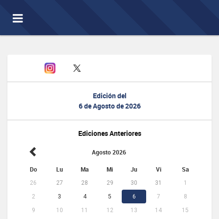
Toggle
navigation
Edición del
6 de Agosto de 2026
Ediciones Anteriores
Agosto 2026
Do
Lu
Ma
Mi
Ju
Vi
Sa
26
27
28
29
30
31
1
2
3
4
5
6
7
8
9
10
11
12
13
14
15