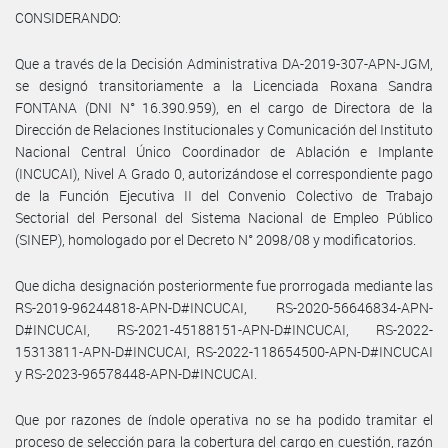
CONSIDERANDO:
Que a través de la Decisión Administrativa DA-2019-307-APN-JGM,
se designó transitoriamente a la Licenciada Roxana Sandra
FONTANA (DNI N° 16.390.959), en el cargo de Directora de la
Dirección de Relaciones Institucionales y Comunicación del Instituto
Nacional Central Único Coordinador de Ablación e Implante
(INCUCAI), Nivel A Grado 0, autorizándose el correspondiente pago
de la Función Ejecutiva II del Convenio Colectivo de Trabajo
Sectorial del Personal del Sistema Nacional de Empleo Público
(SINEP), homologado por el Decreto N° 2098/08 y modificatorios.
Que dicha designación posteriormente fue prorrogada mediante las
RS-2019-96244818-APN-D#INCUCAI, RS-2020-56646834-APN-
D#INCUCAI, RS-2021-45188151-APN-D#INCUCAI, RS-2022-
15313811-APN-D#INCUCAI, RS-2022-118654500-APN-D#INCUCAI
y RS-2023-96578448-APN-D#INCUCAI.
Que por razones de índole operativa no se ha podido tramitar el
proceso de selección para la cobertura del cargo en cuestión, razón