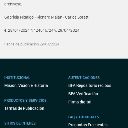
archívese.
Gabriela Hidalgo - Richard Malan - Carlos Soratti
e. 29/04/2024 N° 24646/24 v. 29/04/2024
Fecha de publicación 29/04/2024
INSTITUCIONAL
AUTENTICACIONES
Misión, Visión e Historia
BFA Repositorio recibos
BFA Verificación
PRODUCTOS Y SERVICIOS
Firma digital
Tarifas de Publicación
FAQ Y TUTORIALES
SITIOS DE INTERÉS
Preguntas Frecuentes