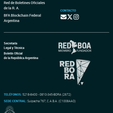
Red de Boletines Oficiales
de la R. A.
CONTACTO
BFA Blockchain Federal
Argentina
Secretaría
Legal y Técnica
Boletín Oficial
de la República Argentina
TELÉFONOS:
5218-8400 - 0810-345-BORA (2672)
SEDE CENTRAL:
Suipacha 767, C.A.B.A. (C1008AAO)