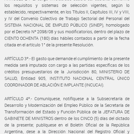
los requisitos y sistemas de selección vigentes, según lo
establecido, respectivamente, en los Títulos II, Capítulos III, IV y VIII,
y IV del Convenio Colectivo de Trabajo Sectorial del Personal del
SISTEMA NACIONAL DE EMPLEO PÚBLICO (SINEP), homologado
por el Decreto Nº 2098/08 y sus modificatorios, dentro del plazo de
CIENTO OCHENTA (180) días hábiles contados a partir de la fecha
citada en el artículo 1° de la presente Resolución.
ARTÍCULO 3º.- El gasto que demande el cumplimiento de la presente
medida será imputado con cargo a las partidas específicas de los
créditos presupuestarios de la Jurisdicción 80, MINISTERIO DE
SALUD, Entidad 905, INSTITUTO NACIONAL CENTRAL ÚNICO
COORDINADOR DE ABLACIÓN E IMPLANTE (INCUCAI).
ARTÍCULO 4º.- Comuníquese, notifíquese a la Subsecretaría de
Desarrollo y Modernización del Empleo Público de la Secretaría de
Transformación del Estado y Función Pública de la JEFATURA DE
GABINETE DE MINISTROS dentro de los CINCO (5) días del dictado
de la presente; publíquese en el Boletín Oficial de la República
Argentina, dese a la Dirección Nacional del Registro Oficial y