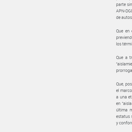
parte si
APN-DGD
de autos
Que en e
previend
los térm
Que a t
“aislami
prorrogad
Que, pos
el marco
a una et
en “aisl
última m
estatus 
y confor