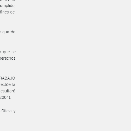
Cumplido,
fines del
la guarda
o que se
 derechos
TRABAJO,
ctúe la
resultará
 2004).
Oficial y