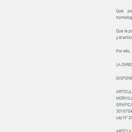
Que, po
homolog
Que la p
y el art
Por ello,
LA DIRE
DISPONE
ARTÍCULO
MORVILL
GRAFICA
30167048
Ley N° 2
ARTÍCUL