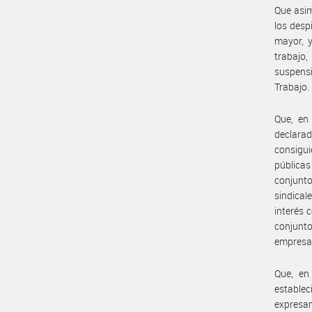
Que asi
los desp
mayor, y
trabajo,
suspensi
Trabajo.
Que, en
declara
consigui
públicas
conjunt
sindical
interés 
conjunto
empresa
Que, en
establec
expresam