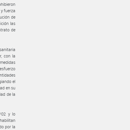
hibieron
 y fuerza
ución de
ición las
ntrato de
anitaria
, con la
s medidas
 esfuerzo
ntidades
giando el
dad en su
dad de la
/02 y lo
abilitan
do por la