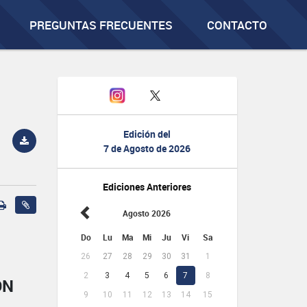
PREGUNTAS FRECUENTES
CONTACTO
Edición del
7 de Agosto de 2026
Ediciones Anteriores
Agosto 2026
Do
Lu
Ma
Mi
Ju
Vi
Sa
26
27
28
29
30
31
1
2
3
4
5
6
7
8
ÓN
9
10
11
12
13
14
15