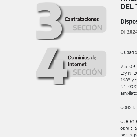
DEL
Dispo
DI-20
Ciudad 
VISTO el
Ley N° 2
1988 y s
N° 99/2
ampliato
CONSID
Que en 
obra el
por la 