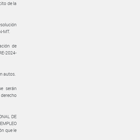
ito de la
esolución
N-MT.
ación de
RE-2024-
en autos.
ue serán
 derecho
IONAL DE
, EMPLEO
n que le