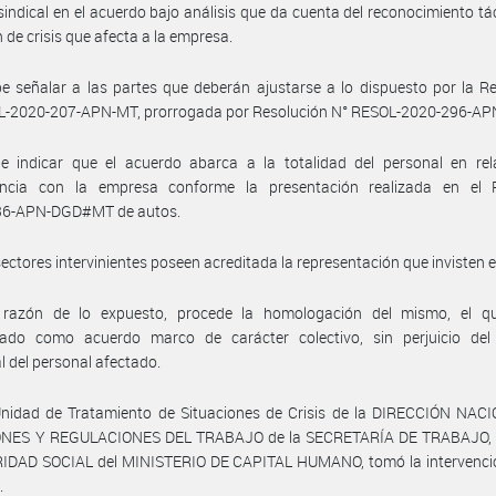
sindical en el acuerdo bajo análisis que da cuenta del reconocimiento tác
n de crisis que afecta a la empresa.
e señalar a las partes que deberán ajustarse a lo dispuesto por la R
L-2020-207-APN-MT, prorrogada por Resolución N° RESOL-2020-296-AP
e indicar que el acuerdo abarca a la totalidad del personal en rel
ncia con la empresa conforme la presentación realizada en el 
6-APN-DGD#MT de autos.
sectores intervinientes poseen acreditada la representación que invisten 
razón de lo expuesto, procede la homologación del mismo, el q
rado como acuerdo marco de carácter colectivo, sin perjuicio del
al del personal afectado.
Unidad de Tratamiento de Situaciones de Crisis de la DIRECCIÓN NAC
NES Y REGULACIONES DEL TRABAJO de la SECRETARÍA DE TRABAJO
IDAD SOCIAL del MINISTERIO DE CAPITAL HUMANO, tomó la intervenció
.