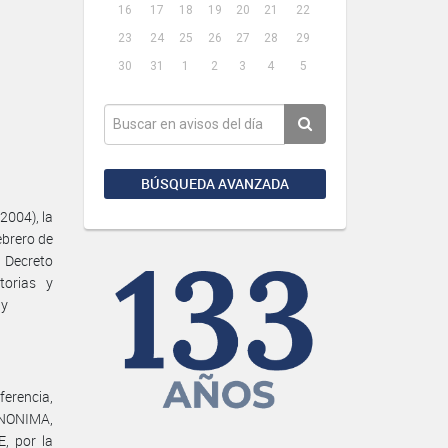
16
17
18
19
20
21
22
23
24
25
26
27
28
29
30
31
1
2
3
4
5
BÚSQUEDA AVANZADA
2004), la
ebrero de
l Decreto
torias y
 y
erencia,
ANONIMA,
, por la