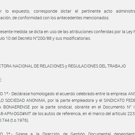
r lo expuesto, corresponde dictar el pertinente acto administr
ación, de conformidad con los antecedentes mencionados.
resente medida se dicta en uso de las atribuciones conferidas por la Ley
ículo 10 del Decreto N°200/88 y sus modificatorias.
CTORA NACIONAL DE RELACIONES y REGULACIONES DEL TRABAJO
:
 1º.- Declárase homologado el acuerdo celebrado entre la empresa AN
O SOCIEDAD ANONIMA, por la parte empleadora y el SINDICATO FE
 BONAERENSE por la parte sindical, obrante en el Documento N° I
-APN-DGD#MT de los autos de referencia, en el marco del artículo 223 
0.744 (t.o.1976).
O 2º.- Gírese a la Dirección de Gestión Documental dependien