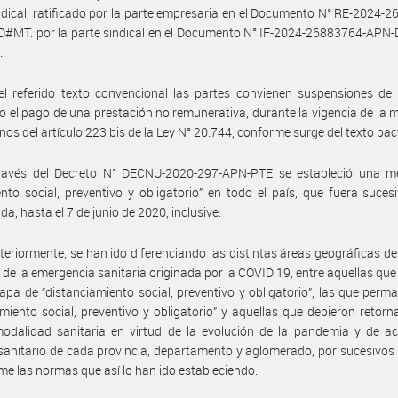
ndical, ratificado por la parte empresaria en el Documento N° RE-2024-
#MT. por la parte sindical en el Documento N° IF-2024-26883764-AP
.
l referido texto convencional las partes convienen suspensiones de 
o el pago de una prestación no remunerativa, durante la vigencia de la 
inos del artículo 223 bis de la Ley N° 20.744, conforme surge del texto pa
ravés del Decreto N° DECNU-2020-297-APN-PTE se estableció una m
ento social, preventivo y obligatorio” en todo el país, que fuera suce
a, hasta el 7 de junio de 2020, inclusive.
teriormente, se han ido diferenciando las distintas áreas geográficas del
 de la emergencia sanitaria originada por la COVID 19, entre aquellas qu
apa de “distanciamiento social, preventivo y obligatorio”, las que perm
amiento social, preventivo y obligatorio” y aquellas que debieron retorn
odalidad sanitaria en virtud de la evolución de la pandemia y de ac
sanitario de cada provincia, departamento y aglomerado, por sucesivos
me las normas que así lo han ido estableciendo.