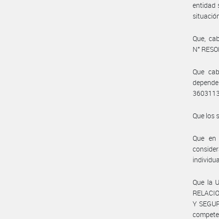
entidad 
situació
Que, cab
N° RESO
Que cab
depende
3603113
Que los 
Que en 
conside
individu
Que la 
RELACIO
Y SEGUR
compete