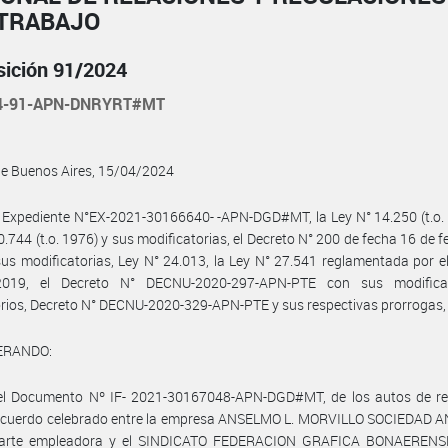
 TRABAJO
sición 91/2024
24-91-APN-DNRYRT#MT
de Buenos Aires, 15/04/2024
 Expediente N°EX-2021-30166640- -APN-DGD#MT, la Ley N° 14.250 (t.o. 
0.744 (t.o. 1976) y sus modificatorias, el Decreto N° 200 de fecha 16 de f
us modificatorias, Ley N° 24.013, la Ley N° 27.541 reglamentada por e
019, el Decreto N° DECNU-2020-297-APN-PTE con sus modifica
rios, Decreto N° DECNU-2020-329-APN-PTE y sus respectivas prorrogas,
ERANDO:
el Documento Nº IF- 2021-30167048-APN-DGD#MT, de los autos de ref
 acuerdo celebrado entre la empresa ANSELMO L. MORVILLO SOCIEDAD 
parte empleadora y el SINDICATO FEDERACION GRAFICA BONAERENSE