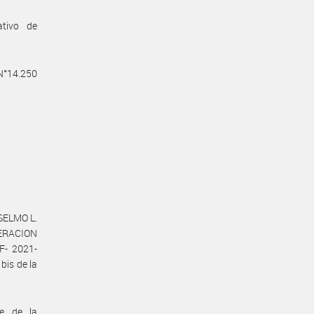
ativo de
 N°14.250
SELMO L.
DERACION
F- 2021-
bis de la
te de la