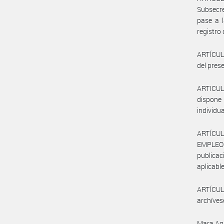
Subsecre
pase a l
registro 
ARTÍCULO
del prese
ARTICUL
dispone 
individu
ARTÍCUL
EMPLEO
publicac
aplicable
ARTÍCULO
archíves
Mara Ag