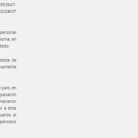
26953647-
N-DGD#MT
personal
misma, en
ctado.
edida de
sivamente
 país, en
e pasaron
anecieron
ar a ésta
uerdo al
 periodos