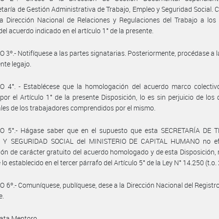
taría de Gestión Administrativa de Trabajo, Empleo y Seguridad Social. 
a Dirección Nacional de Relaciones y Regulaciones del Trabajo a los 
del acuerdo indicado en el artículo 1° de la presente.
 3º.- Notifíquese a las partes signatarias. Posteriormente, procédase a 
nte legajo.
O 4°. - Establécese que la homologación del acuerdo marco colectiv
por el Artículo 1° de la presente Disposición, lo es sin perjuicio de los
ales de los trabajadores comprendidos por el mismo.
O 5°.- Hágase saber que en el supuesto que esta SECRETARÍA DE 
 Y SEGURIDAD SOCIAL del MINISTERIO DE CAPITAL HUMANO no efe
ión de carácter gratuito del acuerdo homologado y de esta Disposición, 
 lo establecido en el tercer párrafo del Artículo 5° de la Ley N° 14.250 (t.o.
 6º.- Comuníquese, publíquese, dese a la Dirección Nacional del Registro 
e.
ata Mentoro