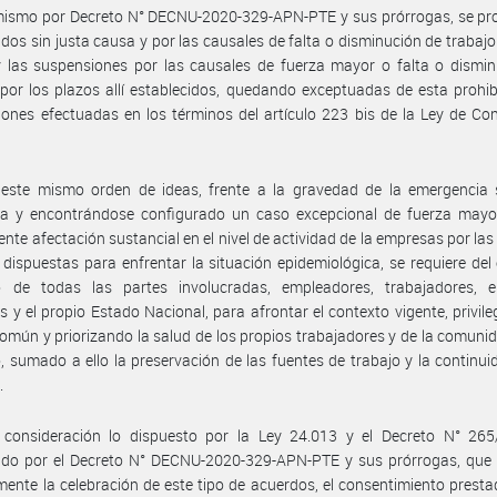
mismo por Decreto N° DECNU-2020-329-APN-PTE y sus prórrogas, se pro
idos sin justa causa y por las causales de falta o disminución de trabajo
 las suspensiones por las causales de fuerza mayor o falta o dismin
 por los plazos allí establecidos, quedando exceptuadas de esta prohib
ones efectuadas en los términos del artículo 223 bis de la Ley de Co
 este mismo orden de ideas, frente a la gravedad de la emergencia s
da y encontrándose configurado un caso excepcional de fuerza mayor
ente afectación sustancial en el nivel de actividad de la empresas por la
 dispuestas para enfrentar la situación epidemiológica, se requiere del
o de todas las partes involucradas, empleadores, trabajadores, e
es y el propio Estado Nacional, para afrontar el contexto vigente, privile
común y priorizando la salud de los propios trabajadores y de la comuni
, sumado a ello la preservación de las fuentes de trabajo y la continui
.
 consideración lo dispuesto por la Ley 24.013 y el Decreto N° 265
ido por el Decreto N° DECNU-2020-329-APN-PTE y sus prórrogas, que h
ente la celebración de este tipo de acuerdos, el consentimiento presta