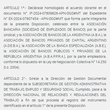
ARTÍCULO 1º.- Declárase homologado el acuerdo obrante en el
documento N° IF-2024-07809826-APN-DGD#MT del Expediente
N° EX-2024-07807454- -APN-DGD#MT que forma parte integrante
de la presente Disposición, celebrado entre la ASOCIACIÓN
BANCARIA (SOCIEDAD DE EMPLEADOS DE BANCO) por la parte
sindical, y la ASOCIACIÓN DE BANCOS DE LA ARGENTINA (A.B.A.), la
ASOCIACIÓN DE BANCOS PRIVADOS DE CAPITAL ARGENTINO
(A.D.E.B.A.), la ASOCIACIÓN DE LA BANCA ESPECIALIZADA (A.B.E.),
la ASOCIACIÓN DE BANCOS PÚBLICOS Y PRIVADOS DE LA
REPÚBLICA ARGENTINA (A.B.A.P.P.R.A.), por la parte empleadora,
conforme lo dispuesto en la Ley de Negociación Colectiva N° 14.250
(t.o. 2004).
ARTÍCULO 2°.- Gírese a la Dirección de Gestión Documental
dependiente de la SUBSECRETARÍA DE GESTIÓN ADMINISTRATIVA
DE TRABAJO, EMPLEO Y SEGURIDAD SOCIAL. Cumplido, pase a la
DIRECCIÓN NACIONAL DE RELACIONES Y REGULACIONES DEL
TRABAJO a fin de que proceda al registro del instrumento
identificado en el artículo 1° de la presente Disposición.