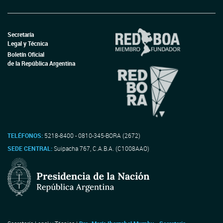
Secretaría
Legal y Técnica
Boletín Oficial
de la República Argentina
TELÉFONOS:
5218-8400 - 0810-345-BORA (2672)
SEDE CENTRAL:
Suipacha 767, C.A.B.A. (C1008AAO)