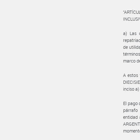
“ARTÍCU
INCLUSI
a) Las 
repatria
de utili
término
marco de
A estos 
DIECISI
inciso a)
El pago 
párrafo
entidad
ARGENTIN
momento 