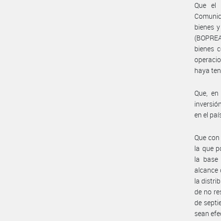
Que el
Comunica
bienes y
(BOPREAL
bienes 
operacio
haya ten
Que, en 
inversió
en el pa
Que con 
la que p
la base
alcance 
la distri
de no re
de septi
sean efe