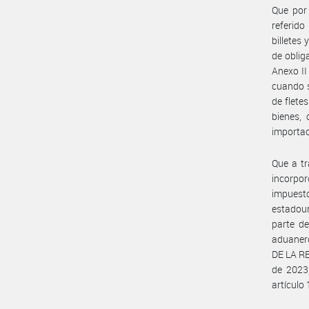
Que por 
referido
billetes
de obliga
Anexo II
cuando s
de flete
bienes, 
importac
Que a tr
incorpor
impuest
estadou
parte de
aduanero
DE LA RE
de 2023,
artículo