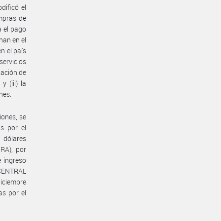
dificó el
ompras de
a el pago
onan en el
n el país
servicios
tación de
 (iii) la
nes.
iones, se
as por el
 dólares
RA), por
e ingreso
O CENTRAL
iciembre
as por el