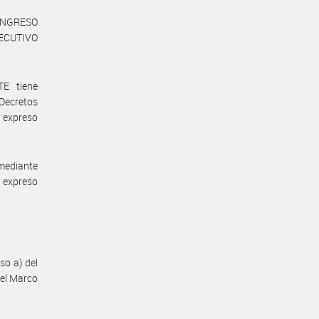
 CONGRESO
JECUTIVO
E tiene
Decretos
u expreso
 mediante
r expreso
so a) del
 el Marco