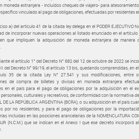
en moneda extranjera - incluidos cheques de viajero- para atesoramiento
específico vinculado al pago de obligaciones, efectuadas por residentes en
nciso a) del artículo 41 de la citada ley delega en el PODER EJECUTIVO
tad de incorporar nuevas operaciones al listado enunciado en el artículo 
en que impliquen la adquisición de moneda extranjera de manera d
.
ante el artículo 1° del Decreto N° 682 del 12 de octubre de 2022 se inco
 III del Decreto N° 99/19, el artículo 13 bis, quedando comprendidas, en el
ículo 35 de la citada Ley N° 27.541 y sus modificaciones, entre ot
ones de compra de billetes y divisas en moneda extranjera efectu
es en el país para el pago de obligaciones por la adquisición en el ex
s personales, culturales y recreativos, de conformidad con la normativa 
 DE LA REPÚBLICA ARGENTINA (BCRA), o su adquisición en el país cua
s por no residentes, y para el pago de obligaciones por la importaci
rías incluidas en las posiciones arancelarias de la NOMENCLATURA C
 (N.C.M.) que se indican en el Anexo I que ese decreto incorporó al
.