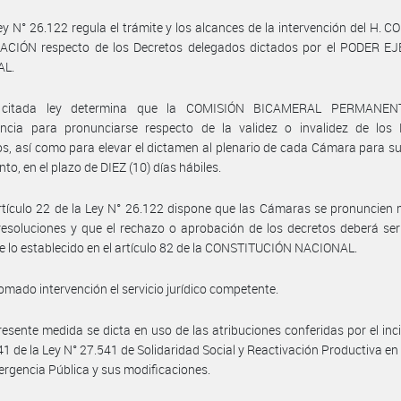
ey N° 26.122 regula el trámite y los alcances de la intervención del H.
ACIÓN respecto de los Decretos delegados dictados por el PODER E
AL.
 citada ley determina que la COMISIÓN BICAMERAL PERMANENT
ncia para pronunciarse respecto de la validez o invalidez de los 
s, así como para elevar el dictamen al plenario de cada Cámara para s
to, en el plazo de DIEZ (10) días hábiles.
rtículo 22 de la Ley N° 26.122 dispone que las Cámaras se pronuncien
esoluciones y que el rechazo o aprobación de los decretos deberá se
 lo establecido en el artículo 82 de la CONSTITUCIÓN NACIONAL.
omado intervención el servicio jurídico competente.
resente medida se dicta en uso de las atribuciones conferidas por el inci
 41 de la Ley N° 27.541 de Solidaridad Social y Reactivación Productiva en
ergencia Pública y sus modificaciones.