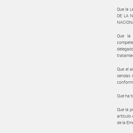
Que la L
DE LA N
NACION
Que la
compete
delegado
tratamien
Que el a
sendas r
conforme
Que ha t
Que la p
artículo
de la Em