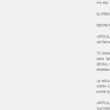
Por ello,
EL PRES
DECRET
ARTÍCULO 
del Decr
“f) Util
para O
(BCRA), 
establec
La alícu
COMA CIN
primer pá
ARTÍCULO
sus modi