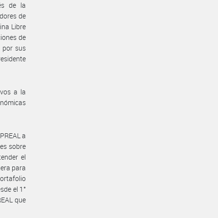
s de la
adores de
ina Libre
iones de
 por sus
residente
ivos a la
conómicas
BOPREAL a
des sobre
ender el
jera para
portafolio
sde el 1°
PREAL que