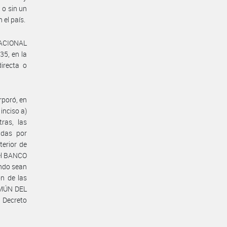
 o sin un
 el país.
 NACIONAL
35, en la
irecta o
rporó, en
 inciso a)
ras, las
adas por
terior de
del BANCO
ndo sean
ón de las
OMÚN DEL
 Decreto