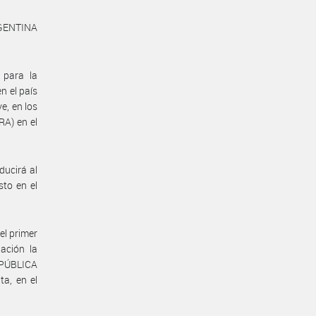
RGENTINA
 para la
n el país
e, en los
A) en el
ducirá al
to en el
el primer
ación la
EPÚBLICA
ta, en el