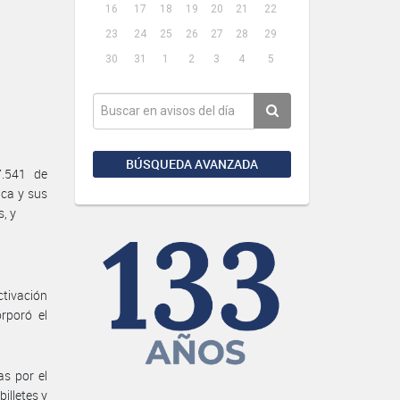
16
17
18
19
20
21
22
23
24
25
26
27
28
29
30
31
1
2
3
4
5
BÚSQUEDA AVANZADA
7.541 de
ica y sus
s, y
ctivación
rporó el
as por el
illetes y