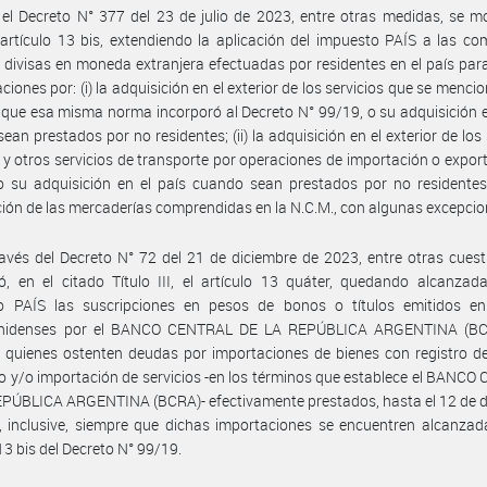
el Decreto N° 377 del 23 de julio de 2023, entre otras medidas, se mo
 artículo 13 bis, extendiendo la aplicación del impuesto PAÍS a las c
 y divisas en moneda extranjera efectuadas por residentes en el país par
ciones por: (i) la adquisición en el exterior de los servicios que se menci
 que esa misma norma incorporó al Decreto N° 99/19, o su adquisición e
ean prestados por no residentes; (ii) la adquisición en el exterior de los 
s y otros servicios de transporte por operaciones de importación o expor
o su adquisición en el país cuando sean prestados por no residentes y
ión de las mercaderías comprendidas en la N.C.M., con algunas excepcio
avés del Decreto N° 72 del 21 de diciembre de 2023, entre otras cuest
ó, en el citado Título III, el artículo 13 quáter, quedando alcanzad
o PAÍS las suscripciones en pesos de bonos o títulos emitidos en
nidenses por el BANCO CENTRAL DE LA REPÚBLICA ARGENTINA (BC
 quienes ostenten deudas por importaciones de bienes con registro d
 y/o importación de servicios -en los términos que establece el BANC
PÚBLICA ARGENTINA (BCRA)- efectivamente prestados, hasta el 12 de d
 inclusive, siempre que dichas importaciones se encuentren alcanzad
 13 bis del Decreto N° 99/19.