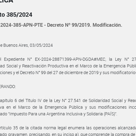
to 385/2024
2024-385-APN-PTE - Decreto Nº 99/2019. Modificación.
de Buenos Aires, 03/05/2024
l Expediente N° EX-2024-28871399-APN-DGDA#MEC, la Ley N° 2
dad Social y Reactivación Productiva en el Marco de la Emergencia Públ
ciones y el Decreto N° 99 del 27 de diciembre de 2019 y sus modificatorio
ERANDO:
apítulo 6 del Título IV de la Ley N° 27.541 de Solidaridad Social y Rea
iva en el Marco de la Emergencia Pública y sus modificaciones inco
do “Impuesto Para una Argentina Inclusiva y Solidaria (PAÍS)”.
rtículo 35 de la citada norma legal enumera las operaciones alcanzad
do gravamen, precisando, en su inciso a), que comprende la compra de b