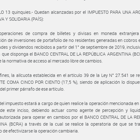
LO 13 quinquies.- Quedan alcanzadas por el IMPUESTO PARA UNA A
VA Y SOLIDARIA (PAÍS):
operaciones de compra de billetes y divisas en moneda extranjera
ción de inversiones de portafolio de no residentes generadas en cobros e
dades y dividendos recibidos a partir del 1° de septiembre de 2019, inclusiv
s que disponga el BANCO CENTRAL DE LA REPÚBLICA ARGENTINA (BCR
 la normativa de acceso al mercado libre de cambios.
fines, la alícuota establecida en el artículo 39 de la Ley N° 27.541 se re
ETE COMA CINCO POR CIENTO (17,5 %), siendo de aplicación lo dispues
 del primer párrafo de ese artículo.
del impuesto estará a cargo de quien realice la operación mencionada en 
 de este inciso, debiendo actuar como agente de percepción y liquid
 autorizada para operar en cambios por el BANCO CENTRAL DE LA R
A (BCRA) a través de la cual se realice la operatoria de que se tra
de efectivizarse la operación cambiaria.