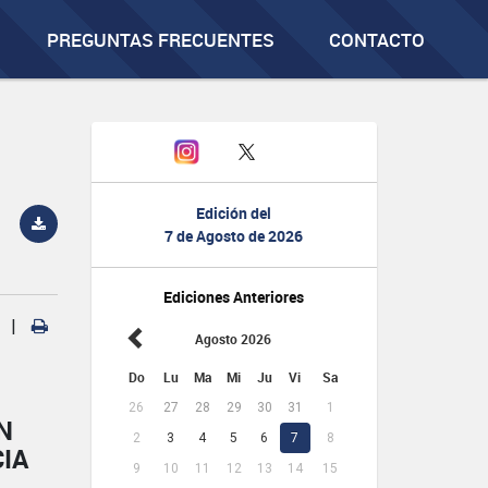
PREGUNTAS FRECUENTES
CONTACTO
Edición del
7 de Agosto de 2026
Ediciones Anteriores
|
Agosto 2026
Do
Lu
Ma
Mi
Ju
Vi
Sa
26
27
28
29
30
31
1
N
2
3
4
5
6
7
8
IA
9
10
11
12
13
14
15