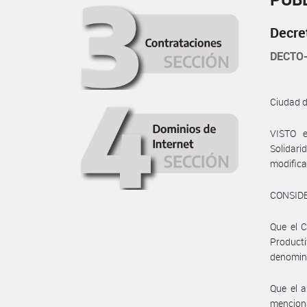
Decre
DECTO-
Ciudad 
VISTO e
Solidari
modifica
CONSID
Que el C
Product
denomina
Que el a
menciona