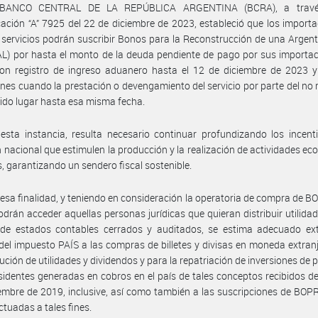
 BANCO CENTRAL DE LA REPÚBLICA ARGENTINA (BCRA), a travé
ción “A” 7925 del 22 de diciembre de 2023, estableció que los import
 servicios podrán suscribir Bonos para la Reconstrucción de una Argent
) por hasta el monto de la deuda pendiente de pago por sus importac
con registro de ingreso aduanero hasta el 12 de diciembre de 2023 y
nes cuando la prestación o devengamiento del servicio por parte del no 
ido lugar hasta esa misma fecha.
esta instancia, resulta necesario continuar profundizando los incent
n nacional que estimulen la producción y la realización de actividades e
ís, garantizando un sendero fiscal sostenible.
esa finalidad, y teniendo en consideración la operatoria de compra de 
odrán acceder aquellas personas jurídicas que quieran distribuir utilida
 de estados contables cerrados y auditados, se estima adecuado ext
del impuesto PAÍS a las compras de billetes y divisas en moneda extran
bución de utilidades y dividendos y para la repatriación de inversiones de 
sidentes generadas en cobros en el país de tales conceptos recibidos de
embre de 2019, inclusive, así como también a las suscripciones de BO
ctuadas a tales fines.