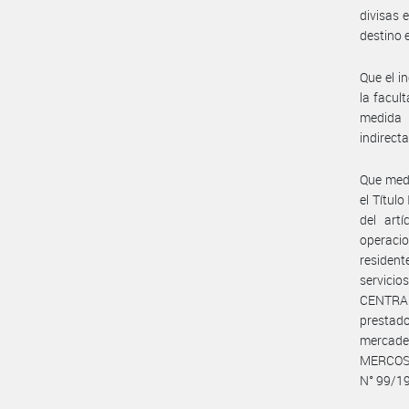
divisas 
destino 
Que el i
la facul
medida 
indirecta
Que medi
el Título
del art
operaci
resident
servicio
CENTRAL
prestado
mercade
MERCOSUR
N° 99/19