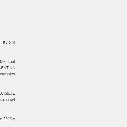
Título III
e Mensual
GENTINA
e cambios
IECISIETE
so a) del
de 2019 y