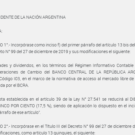
IDENTE DE LA NACIÓN ARGENTINA
A:
1°.- Incorpórase como inciso f) del primer párrafo del artículo 13 bis del 
eto N° 99 del 27 de diciembre de 2019 y sus modificaciones el siguiente:
idades y dividendos, en los términos del Régimen Informativo Contabl
peraciones de Cambio del BANCO CENTRAL DE LA REPÚBLICA AR
Código I03, en el marco de la normativa de acceso al mercado libre d
ida por el BCRA.
ota establecida en el artículo 39 de la Ley N° 27.541 se reducirá al D
CO POR CIENTO (17,5 %), siendo de aplicación lo dispuesto en el inci
rrafo de ese artículo”.
 2°.- Incorpórase en el Título III del Decreto N° 99 del 27 de diciembre 
ficaciones, como artículo 13 quinquies, el siguiente: