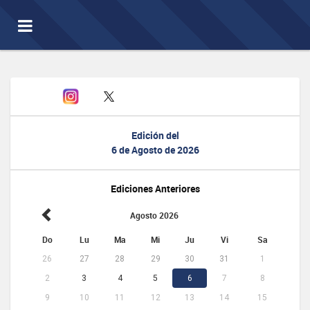
Toggle
navigation
Edición del
6 de Agosto de 2026
Ediciones Anteriores
Agosto 2026
Do
Lu
Ma
Mi
Ju
Vi
Sa
26
27
28
29
30
31
1
2
3
4
5
6
7
8
9
10
11
12
13
14
15