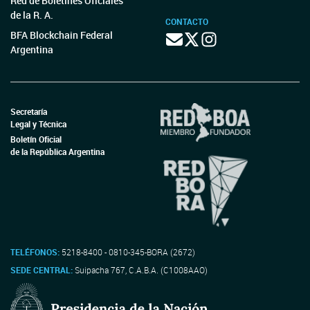
Red de Boletines Oficiales
de la R. A.
CONTACTO
BFA Blockchain Federal
Argentina
Secretaría
Legal y Técnica
Boletín Oficial
de la República Argentina
TELÉFONOS:
5218-8400 - 0810-345-BORA (2672)
SEDE CENTRAL:
Suipacha 767, C.A.B.A. (C1008AAO)