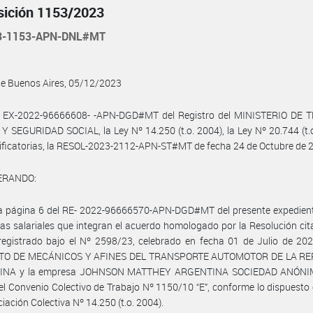
sición 1153/2023
3-1153-APN-DNL#MT
de Buenos Aires, 05/12/2023
l EX-2022-96666608- -APN-DGD#MT del Registro del MINISTERIO DE 
 SEGURIDAD SOCIAL, la Ley Nº 14.250 (t.o. 2004), la Ley Nº 20.744 (t.
ficatorias, la RESOL-2023-2112-APN-ST#MT de fecha 24 de Octubre de 2
ERANDO:
la página 6 del RE- 2022-96666570-APN-DGD#MT del presente expedient
las salariales que integran el acuerdo homologado por la Resolución cit
registrado bajo el Nº 2598/23, celebrado en fecha 01 de Julio de 202
ATO DE MECÁNICOS Y AFINES DEL TRANSPORTE AUTOMOTOR DE LA RE
INA y la empresa JOHNSON MATTHEY ARGENTINA SOCIEDAD ANÓNIMA
l Convenio Colectivo de Trabajo Nº 1150/10 “E”, conforme lo dispuesto 
iación Colectiva Nº 14.250 (t.o. 2004).