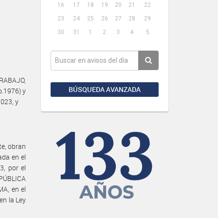
16
17
18
19
20
21
22
23
24
25
26
27
28
29
30
31
1
2
3
4
5
TRABAJO,
BÚSQUEDA AVANZADA
o.1976) y
023, y
e, obran
ada en el
3, por el
PÚBLICA
, en el
en la Ley