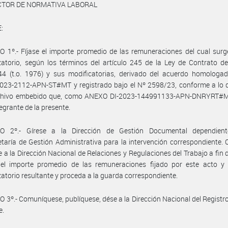
ECTOR DE NORMATIVA LABORAL
:
 1º.- Fíjase el importe promedio de las remuneraciones del cual surg
atorio, según los términos del artículo 245 de la Ley de Contrato d
44 (t.o. 1976) y sus modificatorias, derivado del acuerdo homologad
023-2112-APN-ST#MT y registrado bajo el Nº 2598/23, conforme a lo d
rchivo embebido que, como ANEXO DI-2023-144991133-APN-DNRYRT#
tegrante de la presente.
O 2º.- Gírese a la Dirección de Gestión Documental dependien
taría de Gestión Administrativa para la intervención correspondiente.
se a la Dirección Nacional de Relaciones y Regulaciones del Trabajo a fin 
e el importe promedio de las remuneraciones fijado por este acto y 
atorio resultante y proceda a la guarda correspondiente.
 3º.- Comuníquese, publíquese, dése a la Dirección Nacional del Registro 
e.