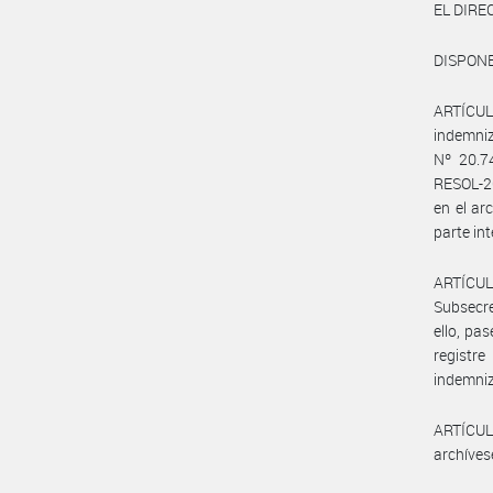
EL DIR
DISPONE
ARTÍCULO
indemniz
Nº 20.7
RESOL-2
en el a
parte in
ARTÍCUL
Subsecre
ello, pa
registr
indemniz
ARTÍCULO
archíves