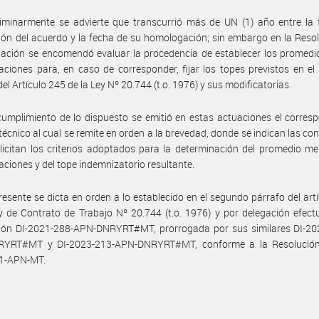
iminarmente se advierte que transcurrió más de UN (1) año entre la 
ión del acuerdo y la fecha de su homologación; sin embargo en la Reso
ción se encomendó evaluar la procedencia de establecer los promedio
ciones para, en caso de corresponder, fijar los topes previstos en e
el Artículo 245 de la Ley Nº 20.744 (t.o. 1976) y sus modificatorias.
umplimiento de lo dispuesto se emitió en estas actuaciones el corres
técnico al cual se remite en orden a la brevedad, donde se indican las co
licitan los criterios adoptados para la determinación del promedio m
ciones y del tope indemnizatorio resultante.
resente se dicta en orden a lo establecido en el segundo párrafo del art
y de Contrato de Trabajo Nº 20.744 (t.o. 1976) y por delegación efec
ción DI-2021-288-APN-DNRYRT#MT, prorrogada por sus similares DI-20
YRT#MT y DI-2023-213-APN-DNRYRT#MT, conforme a la Resolució
1-APN-MT.