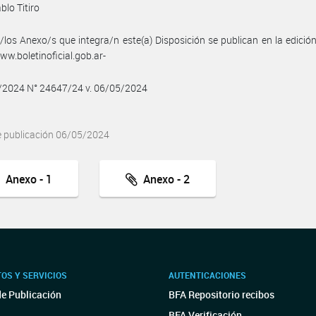
blo Titiro
/los Anexo/s que integra/n este(a) Disposición se publican en la edició
w.boletinoficial.gob.ar-
5/2024 N° 24647/24 v. 06/05/2024
e publicación 06/05/2024
Anexo - 1
Anexo - 2
OS Y SERVICIOS
AUTENTICACIONES
de Publicación
BFA Repositorio recibos
BFA Verificación