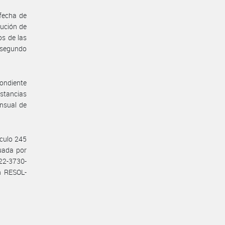
fecha de
lución de
s de las
l segundo
pondiente
nstancias
ensual de
ículo 245
tuada por
22-3730-
n RESOL-