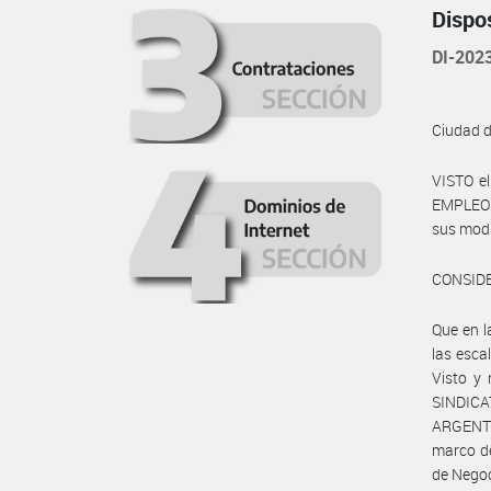
Dispo
DI-202
Ciudad 
VISTO e
EMPLEO Y
sus modi
CONSID
Que en 
las esca
Visto y 
SINDIC
ARGENT
marco de
de Negoc