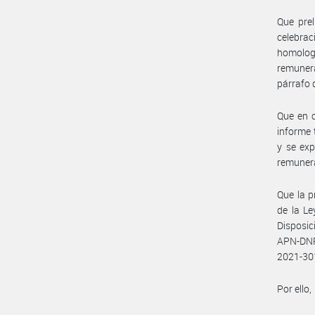
Que prel
celebrac
homologa
remunera
párrafo d
Que en c
informe 
y se exp
remunera
Que la p
de la Le
Disposi
APN-DNR
2021-30
Por ello,