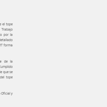
e el tope
e Trabajo
o por la
etallado
MT forma
te de la
 Cumplido
de que se
del tope
Oficial y