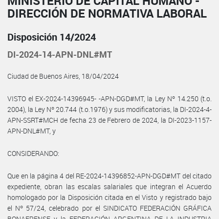
MINISTERIO DE CAPITAL HUMANO -
DIRECCIÓN DE NORMATIVA LABORAL
Disposición 14/2024
DI-2024-14-APN-DNL#MT
Ciudad de Buenos Aires, 18/04/2024
VISTO el EX-2024-14396945- -APN-DGD#MT, la Ley Nº 14.250 (t.o.
2004), la Ley Nº 20.744 (t.o.1976) y sus modificatorias, la DI-2024-4-
APN-SSRT#MCH de fecha 23 de Febrero de 2024, la DI-2023-1157-
APN-DNL#MT, y
CONSIDERANDO:
Que en la página 4 del RE-2024-14396852-APN-DGD#MT del citado
expediente, obran las escalas salariales que integran el Acuerdo
homologado por la Disposición citada en el Visto y registrado bajo
el Nº 57/24, celebrado por el SINDICATO FEDERACIÓN GRÁFICA
BONAERENSE y la FEDERACIÓN ARGENTINA DE LA INDUSTRIA