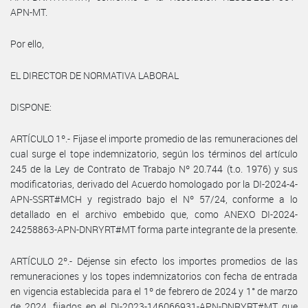
APN-MT.
Por ello,
EL DIRECTOR DE NORMATIVA LABORAL
DISPONE:
ARTÍCULO 1º.- Fijase el importe promedio de las remuneraciones del
cual surge el tope indemnizatorio, según los términos del artículo
245 de la Ley de Contrato de Trabajo Nº 20.744 (t.o. 1976) y sus
modificatorias, derivado del Acuerdo homologado por la DI-2024-4-
APN-SSRT#MCH y registrado bajo el Nº 57/24, conforme a lo
detallado en el archivo embebido que, como ANEXO DI-2024-
24258863-APN-DNRYRT#MT forma parte integrante de la presente.
ARTÍCULO 2º.- Déjense sin efecto los importes promedios de las
remuneraciones y los topes indemnizatorios con fecha de entrada
en vigencia establecida para el 1º de febrero de 2024 y 1° de marzo
de 2024, fijados en el DI-2023-146066931-APN-DNRYRT#MT que