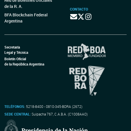
Red de Boletines Oficiales
de la R. A.
CONTACTO
BFA Blockchain Federal
Argentina
Secretaría
Legal y Técnica
Boletín Oficial
de la República Argentina
TELÉFONOS:
5218-8400 - 0810-345-BORA (2672)
SEDE CENTRAL:
Suipacha 767, C.A.B.A. (C1008AAO)