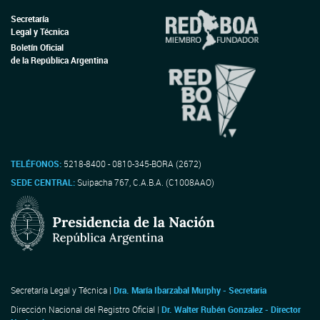
Secretaría
Legal y Técnica
Boletín Oficial
de la República Argentina
TELÉFONOS:
5218-8400 - 0810-345-BORA (2672)
SEDE CENTRAL:
Suipacha 767, C.A.B.A. (C1008AAO)
Secretaría Legal y Técnica |
Dra. María Ibarzabal Murphy - Secretaria
Dirección Nacional del Registro Oficial |
Dr. Walter Rubén Gonzalez - Director