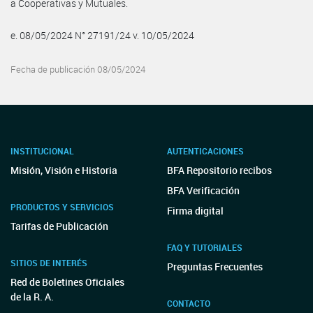
a Cooperativas y Mutuales.
e. 08/05/2024 N° 27191/24 v. 10/05/2024
Fecha de publicación 08/05/2024
INSTITUCIONAL
AUTENTICACIONES
Misión, Visión e Historia
BFA Repositorio recibos
BFA Verificación
PRODUCTOS Y SERVICIOS
Firma digital
Tarifas de Publicación
FAQ Y TUTORIALES
SITIOS DE INTERÉS
Preguntas Frecuentes
Red de Boletines Oficiales
de la R. A.
CONTACTO