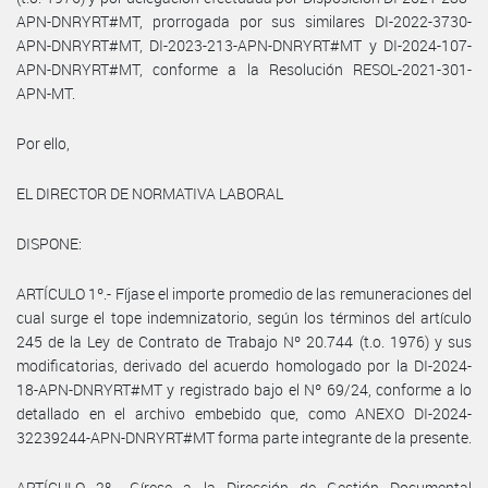
APN-DNRYRT#MT, prorrogada por sus similares DI-2022-3730-
APN-DNRYRT#MT, DI-2023-213-APN-DNRYRT#MT y DI-2024-107-
APN-DNRYRT#MT, conforme a la Resolución RESOL-2021-301-
APN-MT.
Por ello,
EL DIRECTOR DE NORMATIVA LABORAL
DISPONE:
ARTÍCULO 1º.- Fíjase el importe promedio de las remuneraciones del
cual surge el tope indemnizatorio, según los términos del artículo
245 de la Ley de Contrato de Trabajo Nº 20.744 (t.o. 1976) y sus
modificatorias, derivado del acuerdo homologado por la DI-2024-
18-APN-DNRYRT#MT y registrado bajo el Nº 69/24, conforme a lo
detallado en el archivo embebido que, como ANEXO DI-2024-
32239244-APN-DNRYRT#MT forma parte integrante de la presente.
ARTÍCULO 2º.- Gírese a la Dirección de Gestión Documental