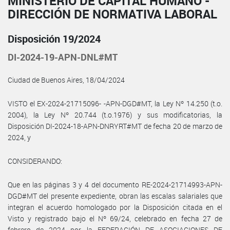
MINISTERIO DE CAPITAL HUMANO -
DIRECCIÓN DE NORMATIVA LABORAL
Disposición 19/2024
DI-2024-19-APN-DNL#MT
Ciudad de Buenos Aires, 18/04/2024
VISTO el EX-2024-21715096- -APN-DGD#MT, la Ley Nº 14.250 (t.o.
2004), la Ley Nº 20.744 (t.o.1976) y sus modificatorias, la
Disposición DI-2024-18-APN-DNRYRT#MT de fecha 20 de marzo de
2024, y
CONSIDERANDO:
Que en las páginas 3 y 4 del documento RE-2024-21714993-APN-
DGD#MT del presente expediente, obran las escalas salariales que
integran el acuerdo homologado por la Disposición citada en el
Visto y registrado bajo el Nº 69/24, celebrado en fecha 27 de
febrero de 2024 por la FEDERACIÓN DE ASOCIACIONES DE