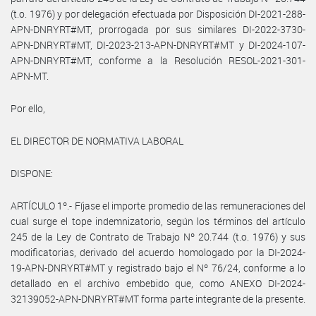
(t.o. 1976) y por delegación efectuada por Disposición DI-2021-288-
APN-DNRYRT#MT, prorrogada por sus similares DI-2022-3730-
APN-DNRYRT#MT, DI-2023-213-APN-DNRYRT#MT y DI-2024-107-
APN-DNRYRT#MT, conforme a la Resolución RESOL-2021-301-
APN-MT.
Por ello,
EL DIRECTOR DE NORMATIVA LABORAL
DISPONE:
ARTÍCULO 1º.- Fíjase el importe promedio de las remuneraciones del
cual surge el tope indemnizatorio, según los términos del artículo
245 de la Ley de Contrato de Trabajo Nº 20.744 (t.o. 1976) y sus
modificatorias, derivado del acuerdo homologado por la DI-2024-
19-APN-DNRYRT#MT y registrado bajo el Nº 76/24, conforme a lo
detallado en el archivo embebido que, como ANEXO DI-2024-
32139052-APN-DNRYRT#MT forma parte integrante de la presente.