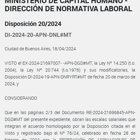
MINISTERIO DE CAPITAL HUMANO -
DIRECCIÓN DE NORMATIVA LABORAL
Disposición 20/2024
DI-2024-20-APN-DNL#MT
Ciudad de Buenos Aires, 18/04/2024
VISTO el EX-2024-21697007- -APN-DGD#MT, la Ley Nº 14.250 (t.o.
2004), la Ley Nº 20.744 (t.o.1976) y sus modificatorias, la
Disposición DI-2024-19-APN-DNRYRT#MT de fecha 20 de marzo de
2024, y
CONSIDERANDO:
Que en las páginas 2/3 del Documento RE-2024-21696845-APN-
DGD#MT del presente expediente, obran las escalas salariales que
integran el acuerdo homologado por la Disposición citada en el
Visto y registrado bajo el Nº 76/24, celebrado en fecha 28 de
febrero de 2024 por la FEDERACIÓN DE ASOCIACIONES DE