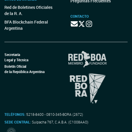
Preguntas Frecuentes
Red de Boletines Oficiales
de la R. A.
CONTACTO
BFA Blockchain Federal
Argentina
Secretaría
Legal y Técnica
Boletín Oficial
de la República Argentina
TELÉFONOS:
5218-8400 - 0810-345-BORA (2672)
SEDE CENTRAL:
Suipacha 767, C.A.B.A. (C1008AAO)