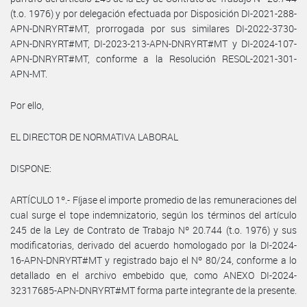
(t.o. 1976) y por delegación efectuada por Disposición DI-2021-288-
APN-DNRYRT#MT, prorrogada por sus similares DI-2022-3730-
APN-DNRYRT#MT, DI-2023-213-APN-DNRYRT#MT y DI-2024-107-
APN-DNRYRT#MT, conforme a la Resolución RESOL-2021-301-
APN-MT.
Por ello,
EL DIRECTOR DE NORMATIVA LABORAL
DISPONE:
ARTÍCULO 1º.- Fíjase el importe promedio de las remuneraciones del
cual surge el tope indemnizatorio, según los términos del artículo
245 de la Ley de Contrato de Trabajo Nº 20.744 (t.o. 1976) y sus
modificatorias, derivado del acuerdo homologado por la DI-2024-
16-APN-DNRYRT#MT y registrado bajo el Nº 80/24, conforme a lo
detallado en el archivo embebido que, como ANEXO DI-2024-
32317685-APN-DNRYRT#MT forma parte integrante de la presente.