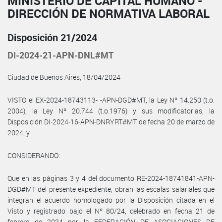
MINISTERIO DE CAPITAL HUMANO -
DIRECCIÓN DE NORMATIVA LABORAL
Disposición 21/2024
DI-2024-21-APN-DNL#MT
Ciudad de Buenos Aires, 18/04/2024
VISTO el EX-2024-18743113- -APN-DGD#MT, la Ley Nº 14.250 (t.o.
2004), la Ley Nº 20.744 (t.o.1976) y sus modificatorias, la
Disposición DI-2024-16-APN-DNRYRT#MT de fecha 20 de marzo de
2024, y
CONSIDERANDO:
Que en las páginas 3 y 4 del documento RE-2024-18741841-APN-
DGD#MT del presente expediente, obran las escalas salariales que
integran el acuerdo homologado por la Disposición citada en el
Visto y registrado bajo el Nº 80/24, celebrado en fecha 21 de
febrero de 2024 por la FEDERACIÓN DE ASOCIACIONES DE