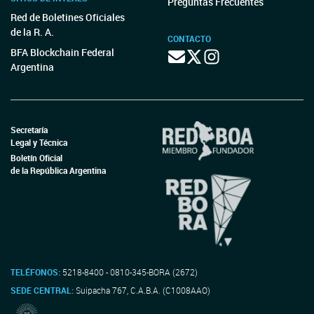
Preguntas Frecuentes
Red de Boletines Oficiales
de la R. A.
CONTACTO
BFA Blockchain Federal
Argentina
Secretaría
Legal y Técnica
Boletín Oficial
de la República Argentina
TELÉFONOS:
5218-8400 - 0810-345-BORA (2672)
SEDE CENTRAL:
Suipacha 767, C.A.B.A. (C1008AAO)