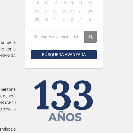
16
17
18
19
20
21
22
23
24
25
26
27
28
29
30
31
1
2
3
4
5
nal de la
to por la
BÚSQUEDA AVANZADA
ERENCIA
a persona
a, deberá
AR (ARN)
Permiso o
ermisos o