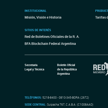
INSTITUCIONAL
PRODUCT
Misión, Visión e Historia
Tarifas 
SITIOS DE INTERÉS
Red de Boletines Oficiales de la R. A.
BFA Blockchain Federal Argentina
Secretaría
Boletín Oficial
Legal y Técnica
de la República
Argentina
TELÉFONOS:
5218-8400 - 0810-345-BORA (2672)
SEDE CENTRAL:
Suipacha 767, C.A.B.A. (C1008AAO)