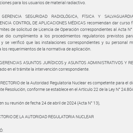
ciones para los usuarios de material radiactivo.
 GERENCIA SEGURIDAD RADIOLÓGICA, FÍSICA Y SALVAGUARDI
NCIA CONTROL DE APLICACIONES MÉDICAS recomiendan dar curso f
ámites de solicitud de Licencia de Operación correspondientes al Acta N°
se dio cumplimiento a los procedimientos regulatorios previstos par
 y se verificó que las instalaciones correspondientes y su personal 
a los requerimientos de la normativa de aplicación.
s GERENCIAS ASUNTOS JURÍDICOS y ASUNTOS ADMINISTRATIVOS Y R
do en el trámite la intervención correspondiente.
IRECTORIO de la Autoridad Regulatoria Nuclear es competente para el d
nte Resolución, conforme se establece en el Artículo 22 de la Ley N° 24.80
 en su reunión de fecha 24 de abril de 2024 (Acta N° 13),
CTORIO DE LA AUTORIDAD REGULATORIA NUCLEAR
Ó: