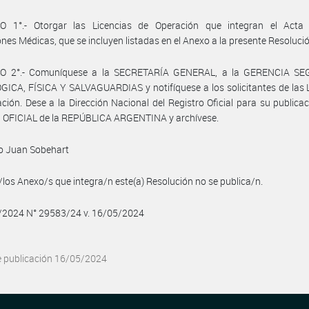
O 1°.- Otorgar las Licencias de Operación que integran el Acta
ones Médicas, que se incluyen listadas en el Anexo a la presente Resoluci
O 2°.- Comuníquese a la SECRETARÍA GENERAL, a la GERENCIA S
ICA, FÍSICA Y SALVAGUARDIAS y notifíquese a los solicitantes de las 
ción. Dese a la Dirección Nacional del Registro Oficial para su publicac
 OFICIAL de la REPÚBLICA ARGENTINA y archívese.
o Juan Sobehart
/los Anexo/s que integra/n este(a) Resolución no se publica/n.
5/2024 N° 29583/24 v. 16/05/2024
e publicación 16/05/2024