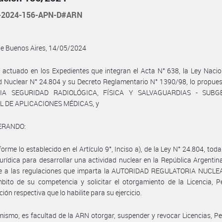
-2024-156-APN-D#ARN
de Buenos Aires, 14/05/2024
 actuado en los Expedientes que integran el Acta N° 638, la Ley Nacio
d Nuclear N° 24.804 y su Decreto Reglamentario N° 1390/98, lo propues
IA SEGURIDAD RADIOLÓGICA, FÍSICA Y SALVAGUARDIAS - SUBG
 DE APLICACIONES MÉDICAS, y
ERANDO:
orme lo establecido en el Artículo 9°, Inciso a), de la Ley N° 24.804, tod
 jurídica para desarrollar una actividad nuclear en la República Argentin
se a las regulaciones que imparta la AUTORIDAD REGULATORIA NUCLE
bito de su competencia y solicitar el otorgamiento de la Licencia, 
ión respectiva que lo habilite para su ejercicio.
mismo, es facultad de la ARN otorgar, suspender y revocar Licencias, P