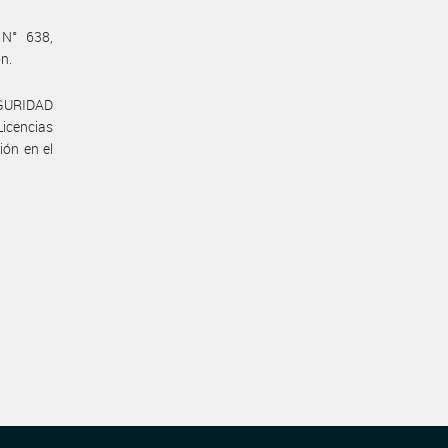
 N° 638,
ón.
EGURIDAD
Licencias
ión en el