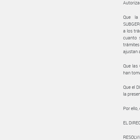
Autoriza
Que la
SUBGERE
a los tr
cuanto 
trámites
ajustan 
Que la
han toma
Que el D
la prese
Por ello,
EL DIRE
RESOLVI