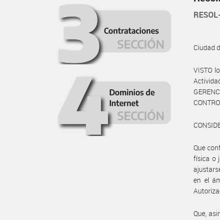
RESOL
Ciudad 
VISTO lo
Activida
GERENC
CONTROL
CONSID
Que conf
física o
ajustar
en el ám
Autorizac
Que, asi