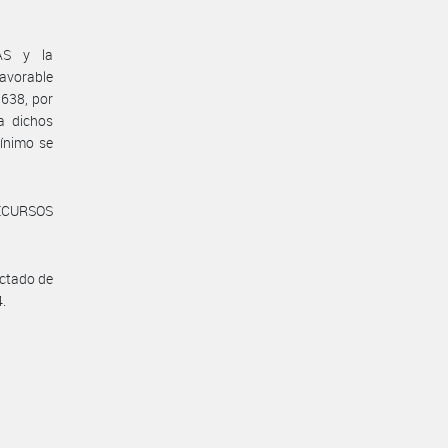
AS y la
avorable
 638, por
a dichos
mínimo se
ECURSOS
ictado de
4.