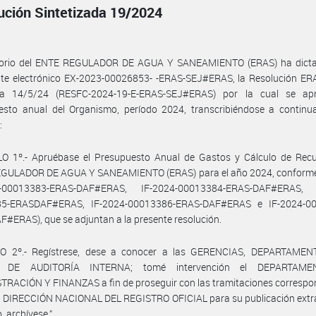
ución Sintetizada 19/2024
ctorio del ENTE REGULADOR DE AGUA Y SANEAMIENTO (ERAS) ha dicta
nte electrónico EX-2023-00026853- -ERAS-SEJ#ERAS, la Resolución ER
a 14/5/24 (RESFC-2024-19-E-ERAS-SEJ#ERAS) por la cual se ap
esto anual del Organismo, período 2024, transcribiéndose a continua
:
LO 1º.- Apruébase el Presupuesto Anual de Gastos y Cálculo de Recu
GULADOR DE AGUA Y SANEAMIENTO (ERAS) para el año 2024, conform
4-00013383-ERAS-DAF#ERAS, IF-2024-00013384-ERAS-DAF#ERAS, 
5-ERASDAF#ERAS, IF-2024-00013386-ERAS-DAF#ERAS e IF-2024-0
#ERAS), que se adjuntan a la presente resolución.
O 2º.- Regístrese, dese a conocer a las GERENCIAS, DEPARTAMEN
 DE AUDITORÍA INTERNA; tomé intervención el DEPARTAM
RACIÓN Y FINANZAS a fin de proseguir con las tramitaciones correspo
a DIRECCIÓN NACIONAL DEL REGISTRO OFICIAL para su publicación extra
, archívese.”