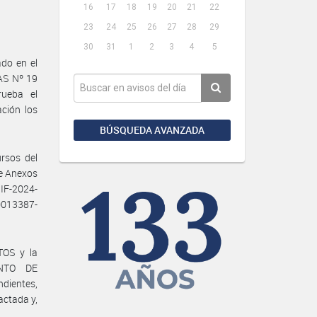
16
17
18
19
20
21
22
23
24
25
26
27
28
29
30
31
1
2
3
4
5
do en el
AS Nº 19
rueba el
ción los
BÚSQUEDA AVANZADA
rsos del
e Anexos
IF-2024-
0013387-
TOS y la
ENTO DE
ndientes,
ctada y,