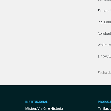
Firmas: 
Ing. Edu
Aprobada
Walter M
e. 16/0
Fecha d
INSTITUCIONAL
PRODUCT
Misión, Visión e Historia
Tarifas 