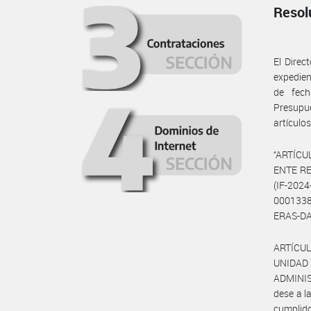
Resol
El Dire
expedie
de fech
Presupu
artículos
“ARTÍCU
ENTE RE
(IF-202
0001338
ERAS-DAF
ARTÍCUL
UNIDAD
ADMINIST
dese a l
cumplido