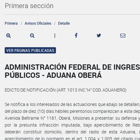
Primera sección
Primera
Avisos Oficiales
Detalle
|
VER PÁGINAS PUBLICADAS
ADMINISTRACIÓN FEDERAL DE INGRE
PÚBLICOS - ADUANA OBERÁ
EDICTO DE NOTIFICACIÓN (ART. 1013 INC.“H” COD. ADUANERO)
Se notifica a los interesados de las actuaciones que abajo se detallan
del plazo de diez (10) días hábiles perentorios comparezcan a esta dep
Avenida Beltrame N° 1161, Oberá, Misiones a presentar su defensa 
por la presunta infracción imputada, bajo apercibimiento de Rebe
deberán constituir domicilio, dentro del radio de esta Aduana, (
apercibimiento de lo normado en el art. 1.004 y 1.005 del citado cue