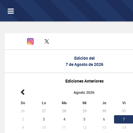
Toggle
navigation
Edición del
7 de Agosto de 2026
Ediciones Anteriores
Agosto 2026
Do
Lu
Ma
Mi
Ju
Vi
26
27
28
29
30
31
2
3
4
5
6
7
9
10
11
12
13
14