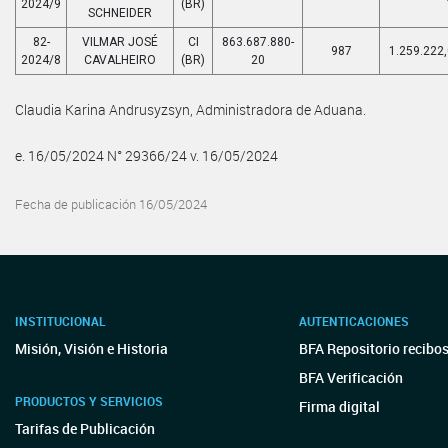
2024/9
(BR)
SCHNEIDER
82-
VILMAR JOSÉ
CI
863.687.880-
987
1.259.222
2024/8
CAVALHEIRO
(BR)
20
Claudia Karina Andrusyzsyn, Administradora de Aduana.
e. 16/05/2024 N° 29366/24 v. 16/05/2024
Fecha de publicación 16/05/2024
INSTITUCIONAL
AUTENTICACIONES
Misión, Visión e Historia
BFA Repositorio recibo
BFA Verificación
PRODUCTOS Y SERVICIOS
Firma digital
Tarifas de Publicación