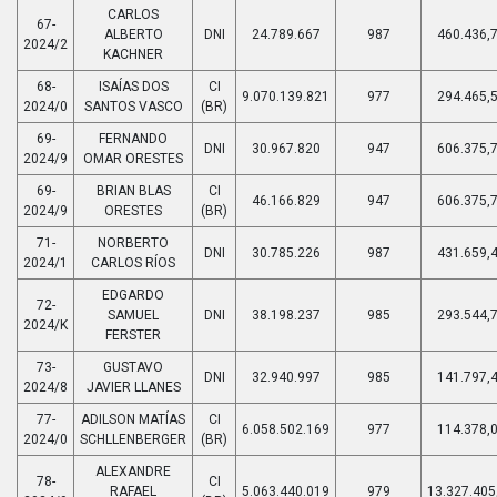
CARLOS
67-
ALBERTO
DNI
24.789.667
987
460.436,
2024/2
KACHNER
68-
ISAÍAS DOS
CI
9.070.139.821
977
294.465,
2024/0
SANTOS VASCO
(BR)
69-
FERNANDO
DNI
30.967.820
947
606.375,
2024/9
OMAR ORESTES
69-
BRIAN BLAS
CI
46.166.829
947
606.375,
2024/9
ORESTES
(BR)
71-
NORBERTO
DNI
30.785.226
987
431.659,
2024/1
CARLOS RÍOS
EDGARDO
72-
SAMUEL
DNI
38.198.237
985
293.544,
2024/K
FERSTER
73-
GUSTAVO
DNI
32.940.997
985
141.797,
2024/8
JAVIER LLANES
77-
ADILSON MATÍAS
CI
6.058.502.169
977
114.378,
2024/0
SCHLLENBERGER
(BR)
ALEXANDRE
78-
CI
RAFAEL
5.063.440.019
979
13.327.405