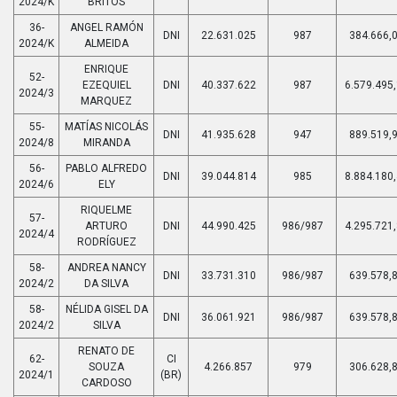
2024/K
BRITOS
36-
ANGEL RAMÓN
DNI
22.631.025
987
384.666,
2024/K
ALMEIDA
ENRIQUE
52-
EZEQUIEL
DNI
40.337.622
987
6.579.495
2024/3
MARQUEZ
55-
MATÍAS NICOLÁS
DNI
41.935.628
947
889.519,
2024/8
MIRANDA
56-
PABLO ALFREDO
DNI
39.044.814
985
8.884.180
2024/6
ELY
RIQUELME
57-
ARTURO
DNI
44.990.425
986/987
4.295.721
2024/4
RODRÍGUEZ
58-
ANDREA NANCY
DNI
33.731.310
986/987
639.578,
2024/2
DA SILVA
58-
NÉLIDA GISEL DA
DNI
36.061.921
986/987
639.578,
2024/2
SILVA
RENATO DE
62-
CI
SOUZA
4.266.857
979
306.628,
2024/1
(BR)
CARDOSO