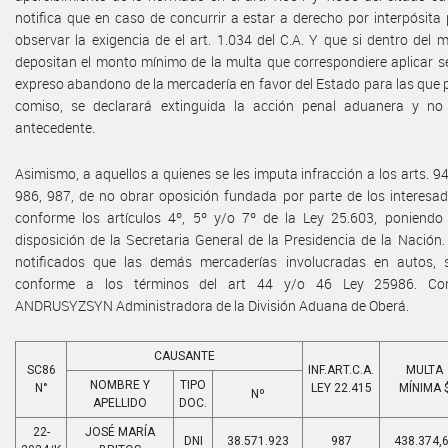
notifica que en caso de concurrir a estar a derecho por interpósit
observar la exigencia de el art. 1.034 del C.A. Y que si dentro del
depositan el monto mínimo de la multa que correspondiere aplicar se
expreso abandono de la mercadería en favor del Estado para las que 
comiso, se declarará extinguida la acción penal aduanera y no 
antecedente.
Asimismo, a aquellos a quienes se les imputa infracción a los arts. 94
986, 987, de no obrar oposición fundada por parte de los interesa
conforme los artículos 4º, 5º y/o 7º de la Ley 25.603, poniendo
disposición de la Secretaria General de la Presidencia de la Naci
notificados que las demás mercaderías involucradas en autos, 
conforme a los términos del art 44 y/o 46 Ley 25986. Con
ANDRUSYZSYN Administradora de la División Aduana de Oberá.
CAUSANTE
SC86
INF.ART.C.A.
MULTA
NOMBRE Y
TIPO
N°
LEY 22.415
MÍNIMA 
Nº
APELLIDO
DOC.
22-
JOSÉ MARÍA
DNI
38.571.923
987
438.374,