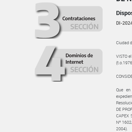
Dispo
DI-202
Ciudad 
VISTO el
(t.o.197
CONSID
Que en
expedie
Resoluci
DE PROF
CAPEX S
Nº 1602/
2004).