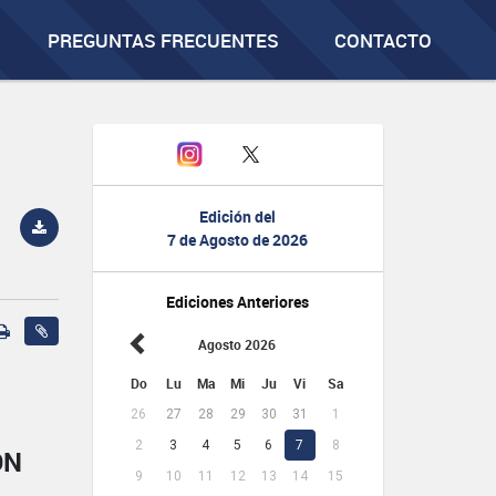
PREGUNTAS FRECUENTES
CONTACTO
Edición del
7 de Agosto de 2026
Ediciones Anteriores
Agosto 2026
Do
Lu
Ma
Mi
Ju
Vi
Sa
26
27
28
29
30
31
1
2
3
4
5
6
7
8
ÓN
9
10
11
12
13
14
15