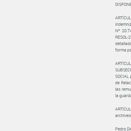
DISPONE
ARTÍCULO
indemniz
Nº 20.7
RESOL-2
detalla
forma pa
ARTÍCUL
SUBSEC
SOCIAL p
de Relac
las remu
la guard
ARTÍCULO
archíves
Pedro Di