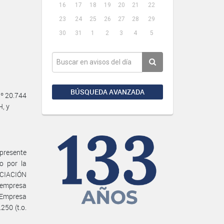
16
17
18
19
20
21
22
23
24
25
26
27
28
29
30
31
1
2
3
4
5
BÚSQUEDA AVANZADA
Nº 20.744
, y
resente
o por la
SOCIACIÓN
 empresa
 Empresa
250 (t.o.