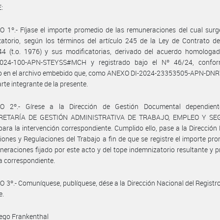
:
 1º.- Fíjase el importe promedio de las remuneraciones del cual surg
atorio, según los términos del artículo 245 de la Ley de Contrato d
44 (t.o. 1976) y sus modificatorias, derivado del acuerdo homologad
024-100-APN-STEYSS#MCH y registrado bajo el Nº 46/24, confo
do en el archivo embebido que, como ANEXO DI-2024-23353505-APN-D
rte integrante de la presente.
O 2º.- Gírese a la Dirección de Gestión Documental dependien
RETARÍA DE GESTIÓN ADMINISTRATIVA DE TRABAJO, EMPLEO Y SE
ara la intervención correspondiente. Cumplido ello, pase a la Dirección
iones y Regulaciones del Trabajo a fin de que se registre el importe pr
neraciones fijado por este acto y del tope indemnizatorio resultante y 
a correspondiente.
 3º.- Comuníquese, publíquese, dése a la Dirección Nacional del Registro 
e.
ego Frankenthal