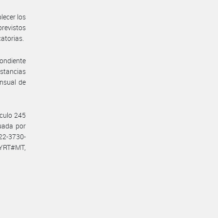
lecer los
previstos
catorias.
pondiente
nstancias
ensual de
ículo 245
tuada por
22-3730-
YRT#MT,