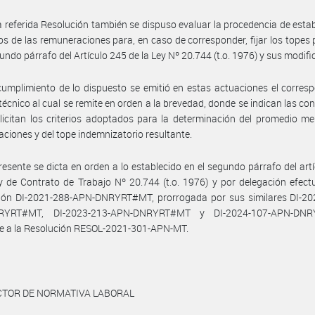
a referida Resolución también se dispuso evaluar la procedencia de estab
s de las remuneraciones para, en caso de corresponder, fijar los topes 
gundo párrafo del Artículo 245 de la Ley Nº 20.744 (t.o. 1976) y sus modifi
umplimiento de lo dispuesto se emitió en estas actuaciones el corres
técnico al cual se remite en orden a la brevedad, donde se indican las co
licitan los criterios adoptados para la determinación del promedio m
ciones y del tope indemnizatorio resultante.
resente se dicta en orden a lo establecido en el segundo párrafo del art
y de Contrato de Trabajo Nº 20.744 (t.o. 1976) y por delegación efec
ción DI-2021-288-APN-DNRYRT#MT, prorrogada por sus similares DI-20
RYRT#MT, DI-2023-213-APN-DNRYRT#MT y DI-2024-107-APN-DNR
e a la Resolución RESOL-2021-301-APN-MT.
ECTOR DE NORMATIVA LABORAL