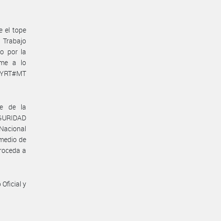
e el tope
e Trabajo
o por la
rme a lo
NRYRT#MT
te de la
GURIDAD
 Nacional
omedio de
proceda a
Oficial y