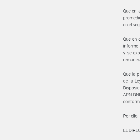
Que en l
promedio
en el se
Que en c
informe 
y se exp
remunera
Que la p
de la Le
Disposi
APN-DN
conform
Por ello,
EL DIR