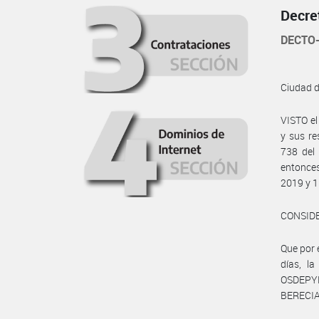
Decre
DECTO-
Ciudad 
VISTO el
y sus re
738 del 
entonce
2019 y 1
CONSID
Que por 
días, 
OSDEPYM
BERECI