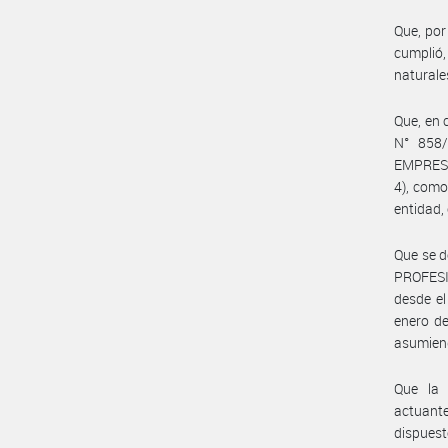
Que, por
cumplió
naturale
Que, en 
N° 858/
EMPRESA
4), como
entidad,
Que se d
PROFESI
desde el
enero de
asumiend
Que la
actuant
dispuest