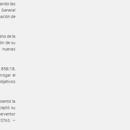
uando las
a General
ización de
ino de la
ión de su
s nuevas
° 858/18,
rogar el
objetivos
sentó la
aceptó su
terventor
ISTAS –