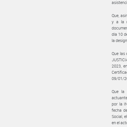
asistenc
Que, asi
y a la 
document
día 10 d
la desig
Que las 
JUSTICIA
2023, e
Certifi
09/01/2
Que la
actuante
por la 
fecha de
Social, 
en el ac