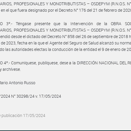
RIOS, PROFESIONALES Y MONOTRIBUTISTAS – OSDEPYM (R.N.O.S. N°
o en el que fuera designado por el Decreto N° 176 del 21 de febrero de 202
LO 3º.- Téngase presente que la Intervención de la OBRA SO
RIOS, PROFESIONALES Y MONOTRIBUTISTAS – OSDEPYM (R.N.O.S. N°
xtendió desde el dictado del Decreto N° 858 del 26 de septiembre de 2018 h
 de 2023, fecha en la que el Agente del Seguro de Salud alcanzó su norma
o las autoridades electas la conducción de la entidad el 9 de enero de 2
O 4º.- Comuníquese, publíquese, dese a la DIRECCIÓN NACIONAL DEL 
y archívese.
Mario Antonio Russo
5/2024 N° 30298/24 v. 17/05/2024
e publicación 17/05/2024