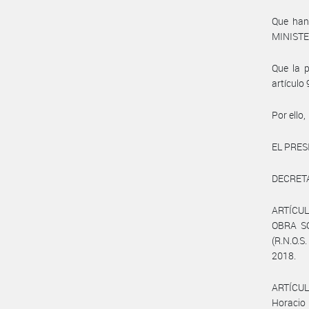
Que han 
MINISTE
Que la p
artículo
Por ello,
EL PRES
DECRET
ARTÍCULO
OBRA S
(R.N.O.S
2018.
ARTÍCULO
Horacio 