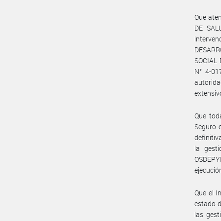
Que aten
DE SALU
interven
DESARRO
SOCIAL 
N° 4-01
autorid
extensiv
Que toda
Seguro c
definiti
la gest
OSDEPYM
ejecución
Que el I
estado d
las gest