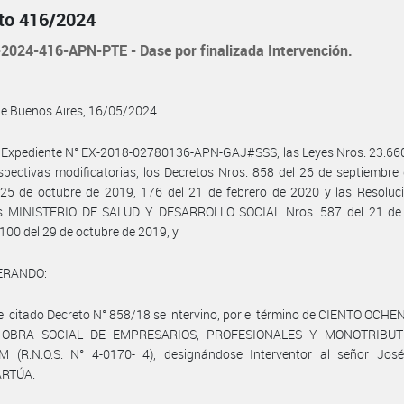
to 416/2024
2024-416-APN-PTE - Dase por finalizada Intervención.
de Buenos Aires, 16/05/2024
 Expediente N° EX-2018-02780136-APN-GAJ#SSS, las Leyes Nros. 23.660
spectivas modificatorias, los Decretos Nros. 858 del 26 de septiembre
25 de octubre de 2019, 176 del 21 de febrero de 2020 y las Resoluci
s MINISTERIO DE SALUD Y DESARROLLO SOCIAL Nros. 587 del 21 de 
100 del 29 de octubre de 2019, y
ERANDO:
el citado Decreto N° 858/18 se intervino, por el término de CIENTO OCHE
la OBRA SOCIAL DE EMPRESARIOS, PROFESIONALES Y MONOTRIBUT
 (R.N.O.S. N° 4-0170- 4), designándose Interventor al señor José
ARTÚA.