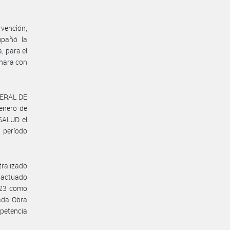
rvención,
mpañó la
, para el
inara con
ENERAL DE
 enero de
SALUD el
 período
alizado
o actuado
023 como
tada Obra
mpetencia