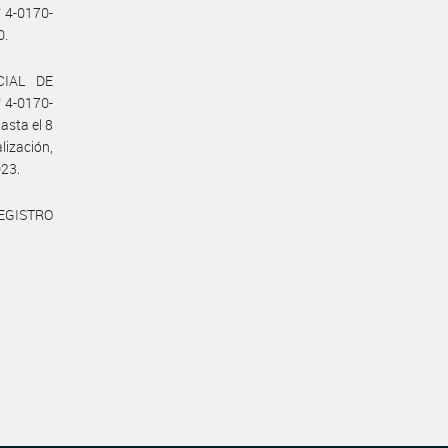
 4-0170-
0.
CIAL DE
 4-0170-
asta el 8
lización,
023.
REGISTRO