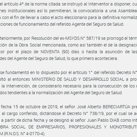
el artículo 4º de la norma citada se instruyó al Interventor a disponer, c
nes institucionales así lo permitieran, la convocatoria a una Asamble
 con el fin de llevar a cabo el acto eleccionario para la definitiva normal
iciones de funcionamiento del referido Agente del Seguro de Salud.
teriormente, por Resolución del ex-MSYDS N° 587/19 se prorrogó el térm
ción de la Obra Social mencionada, como así también el de la designac
ntor por el plazo de NOVENTA (90) días o hasta la asunción de la
des del Agente del Seguro de Salud, lo que primero aconteciera.
 se fundamentó en lo dispuesto por el artículo 1° del referido Decreto N
ultó al entonces MINISTERIO DE SALUD Y DESARROLLO SOCIAL a pror
 la Intervención, de considerarlo necesario para la consecución de los 
dos tendientes a la normalización del Agente del Seguro de Salud.
 fecha 15 de octubre de 2019, el señor José Alberto BERECIARTÚA pre
 al cargo conferido, dictándose el Decreto N° 738/19, por el cual se 
 a partir de dicha fecha y se designó al señor Juan Pablo DIAB como In
OBRA SOCIAL DE EMPRESARIOS, PROFESIONALES Y MONOTRIBUT
(R.N.O.S. N° 4-0170-4).