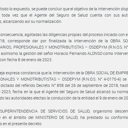
 todo lo expuesto, se puede concluir que el objetivo de la Intervención dis
, toda vez que el Agente del Seguro de Salud cuenta con sus aut
s, alcanzando así su normalización.
consecuencia, agotadas las diligencias propias del proceso iniciado con e
18, corresponde dar por finalizada la Intervención de la OBRA S
RIOS, PROFESIONALES Y MONOTRIBUTISTAS – OSDEPYM (R.N.O.S. N°
 asimismo la gestión del señor Horacio Fernando ALONSO como Interven
 con fecha 8 de enero de 2023.
eja expresa constancia que la Intervención de la OBRA SOCIAL DE EMP
ONALES Y MONOTRIBUTISTAS – OSDEPYM (R.N.O.S. N° 4-0170-4) se 
 dictado del referido Decreto N° 858 del 26 de septiembre de 2018, hast
 2023, fecha en la que el Agente del Seguro de Salud alcanzó su norma
o las autoridades electas la conducción de la entidad el 9 de enero de 2
 SUPERINTENDENCIA DE SERVICIOS DE SALUD, organismo descentr
e en el ámbito del MINISTERIO DE SALUD, ha prestado su conformi
o en el presente decreto.