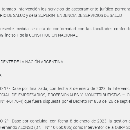
tomado intervención los servicios de asesoramiento jurídico permane
RIO DE SALUD y de la SUPERINTENDENCIA DE SERVICIOS DE SALUD.
resente medida se dicta de conformidad con las facultades conferida
 99, inciso 1 de la CONSTITUCIÓN NACIONAL.
IDENTE DE LA NACIÓN ARGENTINA
A:
 1º.- Dase por finalizada, con fecha 8 de enero de 2023, la Intervenc
OCIAL DE EMPRESARIOS, PROFESIONALES Y MONOTRIBUTISTAS – 
. N° 4-0170-4) que fuera dispuesta por el Decreto Nº 858 del 26 de sept
 2º.- Dase por concluida, con fecha 8 de enero de 2023, la gestión 
Fernando ALONSO (D.N.I. N° 10.650.995) como Interventor de la OBRA 