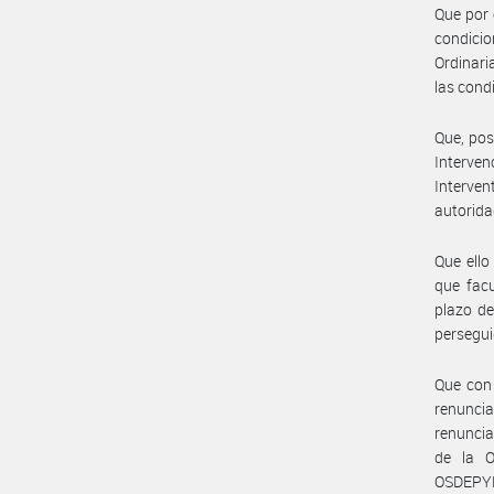
Que por 
condicio
Ordinaria
las cond
Que, pos
Interven
Interve
autorida
Que ello
que fac
plazo de
persegui
Que con
renuncia
renuncia
de la 
OSDEPYM 