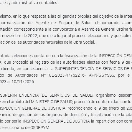
iales y administrativo-contables.
mismo, en lo que respecta a las diligencias propias del objetivo de la Inte
normalización del Agente del Seguro de Salud, el nombrado aco
ación correspondiente a la convocatoria a Asamblea General Ordinaria
e noviembre de 2022, que diera lugar al proceso eleccionario y que culm
nación de las autoridades naturales de la Obra Social.
citadas elecciones contaron con la fiscalización de la INSPECCIÓN G
, que procedió al registro de las autoridades electas con fecha 9 de
mitiendo, en consecuencia, la SUPERINTENDENCIA DE SERVICIOS DE 
cado de Autoridades Nº CE-2023-47752216- APN-GG#SSS, por el
023 al 10/11/2026.
 SUPERINTENDENCIA DE SERVICIOS DE SALUD, organismo descentr
 en el ámbito del MINISTERIO DE SALUD, procedió de conformidad con l
INSPECCIÓN GENERAL DE JUSTICIA, reconociendo el 9 de enero de 2
 inicio de gestión de los órganos de dirección y fiscalización de la ci
ello por ser la INSPECCIÓN GENERAL DE JUSTICIA la repartición con co
to eleccionario de OSDEPYM.