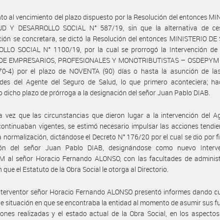
to al vencimiento del plazo dispuesto por la Resolución del entonces M
D Y DESARROLLO SOCIAL N° 587/19, sin que la alternativa de ce
ción se concretara, se dictó la Resolución del entonces MINISTERIO D
LLO SOCIAL N° 1100/19, por la cual se prorrogó la Intervención de
DE EMPRESARIOS, PROFESIONALES Y MONOTRIBUTISTAS – OSDEPYM (
70-4) por el plazo de NOVENTA (90) días o hasta la asunción de la
ades del Agente del Seguro de Salud, lo que primero aconteciera; ha
o dicho plazo de prórroga a la designación del señor Juan Pablo DIAB.
 vez que las circunstancias que dieron lugar a la intervención del A
ontinuaban vigentes, se estimó necesario impulsar las acciones tendie
va normalización, dictándose el Decreto N° 176/20 por el cual se dio por f
ión del señor Juan Pablo DIAB, designándose como nuevo Interv
 al señor Horacio Fernando ALONSO, con las facultades de administ
 que el Estatuto de la Obra Social le otorga al Directorio.
nterventor señor Horacio Fernando ALONSO presentó informes dando cu
e situación en que se encontraba la entidad al momento de asumir sus f
iones realizadas y el estado actual de la Obra Social, en los aspecto