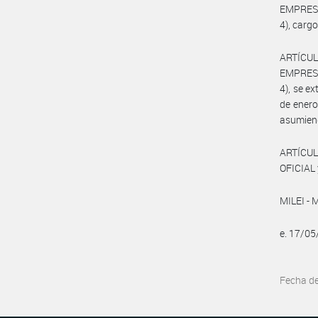
EMPRESA
4), carg
ARTÍCU
EMPRESA
4), se e
de enero
asumiend
ARTÍCUL
OFICIAL 
MILEI - 
e. 17/0
Fecha d