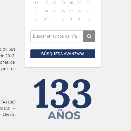
16
17
18
19
20
21
22
23
24
25
26
27
28
29
30
31
1
2
3
4
5
, 23.661
BÚSQUEDA AVANZADA
 de 2018,
ones del
junio de
NTA (180)
ISTAS –
 Alberto