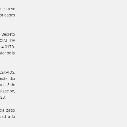
puesta se
oridades
l Decreto
OCIAL DE
 4-0170-
tor de la
RESARIOS,
extendió
a el 8 de
lización,
023.
alizado
dad a lo