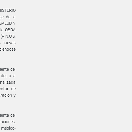
INISTERIO
se de la
E SALUD Y
 la OBRA
R.N.O.S.
s nuevas
ciéndose
gente del
ntes a la
inalizada
entor de
ración y
enta del
unciones,
s médico-