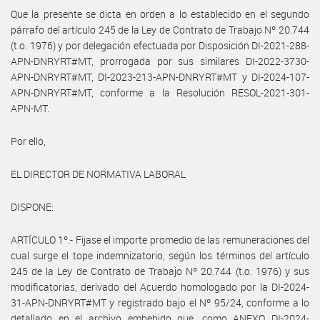
Que la presente se dicta en orden a lo establecido en el segundo
párrafo del artículo 245 de la Ley de Contrato de Trabajo Nº 20.744
(t.o. 1976) y por delegación efectuada por Disposición DI-2021-288-
APN-DNRYRT#MT, prorrogada por sus similares DI-2022-3730-
APN-DNRYRT#MT, DI-2023-213-APN-DNRYRT#MT y DI-2024-107-
APN-DNRYRT#MT, conforme a la Resolución RESOL-2021-301-
APN-MT.
Por ello,
EL DIRECTOR DE NORMATIVA LABORAL
DISPONE:
ARTÍCULO 1º.- Fijase el importe promedio de las remuneraciones del
cual surge el tope indemnizatorio, según los términos del artículo
245 de la Ley de Contrato de Trabajo Nº 20.744 (t.o. 1976) y sus
modificatorias, derivado del Acuerdo homologado por la DI-2024-
31-APN-DNRYRT#MT y registrado bajo el Nº 95/24, conforme a lo
detallado en el archivo embebido que, como ANEXO DI-2024-