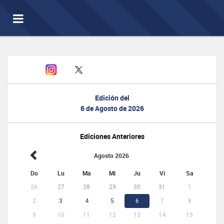
Toggle
navigation
Edición del
6 de Agosto de 2026
Ediciones Anteriores
Agosto 2026
Do
Lu
Ma
Mi
Ju
Vi
Sa
26
27
28
29
30
31
1
2
3
4
5
6
7
8
9
10
11
12
13
14
15