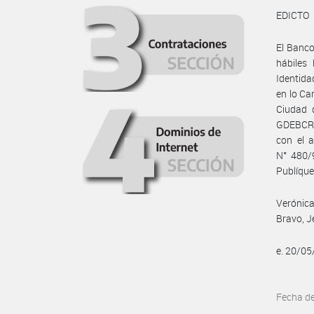
EDICTO
El Banco
hábiles
Identida
en lo Ca
Ciudad 
GDEBCRA
con el a
N° 480/9
Publíques
Verónica
Bravo, J
e. 20/0
Fecha d