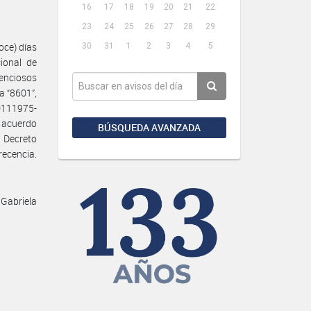
16
17
18
19
20
21
22
23
24
25
26
27
28
29
oce) días
30
31
1
2
3
4
5
ional de
tenciosos
a “8601”,
0111975-
 acuerdo
BÚSQUEDA AVANZADA
r Decreto
recencia.
 Gabriela