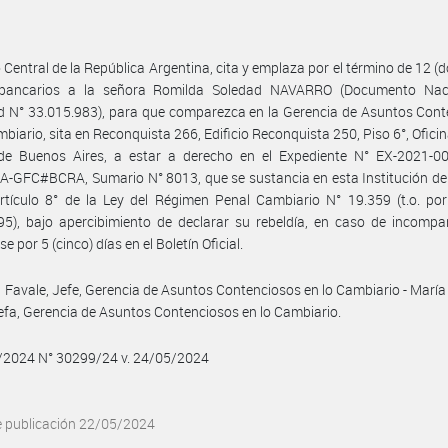
 Central de la República Argentina, cita y emplaza por el término de 12 (d
 bancarios a la señora Romilda Soledad NAVARRO (Documento Nac
d N° 33.015.983), para que comparezca en la Gerencia de Asuntos Con
mbiario, sita en Reconquista 266, Edificio Reconquista 250, Piso 6°, Oficin
de Buenos Aires, a estar a derecho en el Expediente N° EX-2021-0
-GFC#BCRA, Sumario N° 8013, que se sustancia en esta Institución de
rtículo 8° de la Ley del Régimen Penal Cambiario N° 19.359 (t.o. po
5), bajo apercibimiento de declarar su rebeldía, en caso de incompa
e por 5 (cinco) días en el Boletín Oficial.
 Favale, Jefe, Gerencia de Asuntos Contenciosos en lo Cambiario - María
efa, Gerencia de Asuntos Contenciosos en lo Cambiario.
5/2024 N° 30299/24 v. 24/05/2024
e publicación 22/05/2024