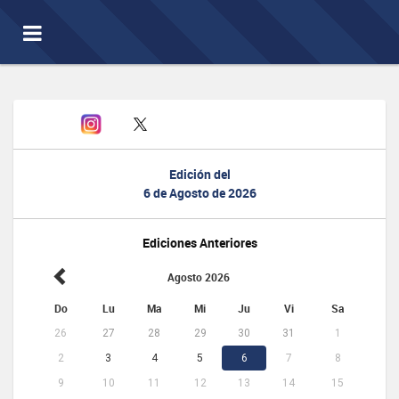
Toggle
navigation
Edición del
6 de Agosto de 2026
Ediciones Anteriores
Agosto 2026
Do
Lu
Ma
Mi
Ju
Vi
Sa
26
27
28
29
30
31
1
2
3
4
5
6
7
8
9
10
11
12
13
14
15