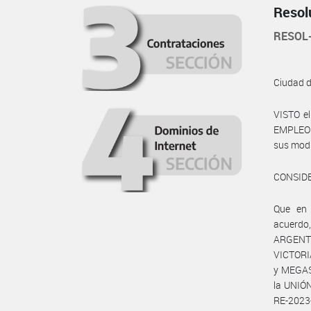
Resol
RESOL
Ciudad 
VISTO e
EMPLEO Y
sus modi
CONSID
Que en 
acuerd
ARGENTI
VICTOR
y MEGAS
la UNIÓ
RE-2023