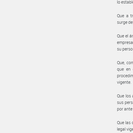
lo establ
Que a tr
surge de
Que el á
empresas
su perso
Que, con
que en 
procedi
vigente.
Que los 
sus pers
por ante
Que las 
legal vig