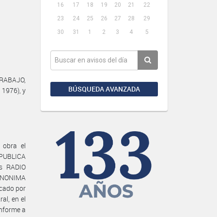
16
17
18
19
20
21
22
23
24
25
26
27
28
29
30
31
1
2
3
4
5
TRABAJO,
BÚSQUEDA AVANZADA
 1976), y
 obra el
PUBLICA
as RADIO
ANONIMA
cado por
l, en el
nforme a