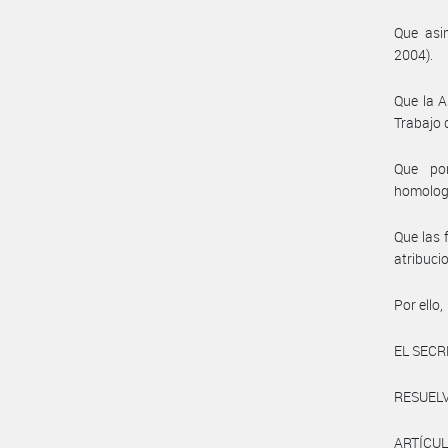
Que asim
2004).
Que la A
Trabajo 
Que por
homolog
Que las 
atribuc
Por ello,
EL SECR
RESUELV
ARTÍCUL