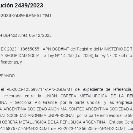
ución 2439/2023
-2023-2439-APN-ST#MT
de Buenos Aires, 06/12/2023
l EX-2023-118665055- -APN-DGD#MT del Registro del MINISTERIO DE 
 SEGURIDAD SOCIAL, la Ley Nº 14.250 (t.o. 2004), la Ley Nº 20.744 (t.o.
ficatorias, y
ERANDO:
el RE-2023-125699714-APN-DGD#MT del expediente de referencia,
o, celebrado entre la UNION OBRERA METALURGICA DE LA RE
NA – Seccional Río Grande, por la parte sindical, y las empres
IA ARGENTINA SOCIEDAD ANONIMA, SONTEC ARGENTINA SOCIEDAD 
AT SOCIEDAD ANONIMA UNIPERSONAL, por la parte empleadora, ratifi
N OBRERA METALÚRGICA DE LA REPUBLICA ARGENTINA - Entidad Centra
-126876777-APN-DGD#MT del EX-2023-118665055- -APN-DGD#MT, co