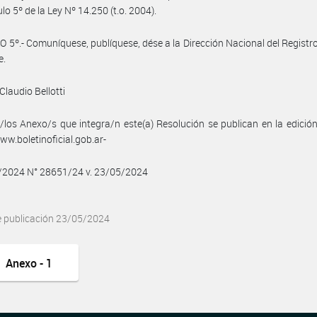
ulo 5º de la Ley Nº 14.250 (t.o. 2004).
 5º.- Comuníquese, publíquese, dése a la Dirección Nacional del Registro 
e.
Claudio Bellotti
/los Anexo/s que integra/n este(a) Resolución se publican en la edició
w.boletinoficial.gob.ar-
5/2024 N° 28651/24 v. 23/05/2024
e publicación 23/05/2024
Anexo - 1