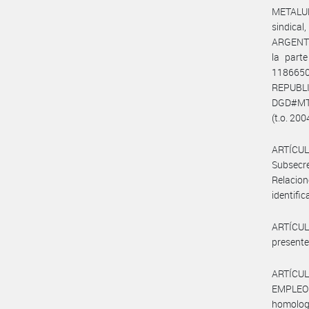
METALUR
sindica
ARGENT
la part
118665
REPUBL
DGD#MT d
(t.o. 200
ARTÍCUL
Subsecr
Relacio
identific
ARTÍCULO
presente
ARTÍCUL
EMPLEO Y
homologa