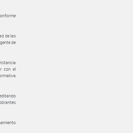
 conforme
ad de las
rgente de
onstancia
r con el
ormativa
reditando
 obrantes
enamiento