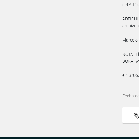
del Artíc
ARTÍCULO
archíves
Marcelo 
NOTA: El
BORA -ww
e. 23/0
Fecha d