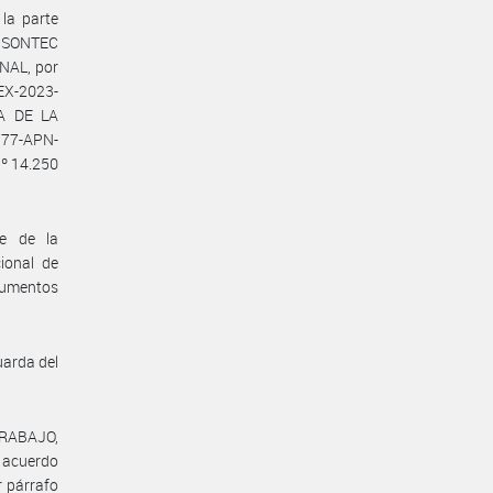
la parte
, SONTEC
AL, por
EX-2023-
A DE LA
77-APN-
Nº 14.250
te de la
ional de
rumentos
uarda del
TRABAJO,
l acuerdo
r párrafo