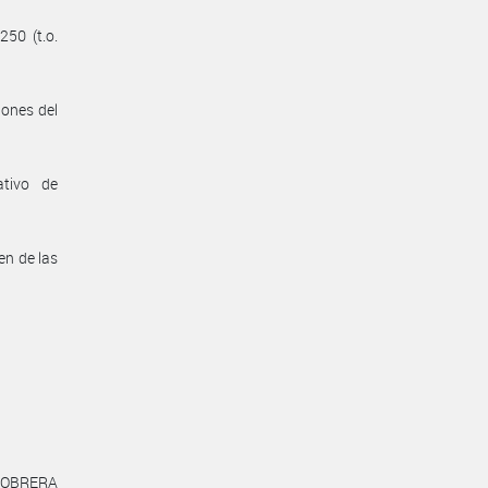
250 (t.o.
iones del
ativo de
en de las
N OBRERA