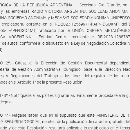
GICA DE LA REPUBLICA ARGENTINA – Seccional Río Grande, por 
l, y las empresas RADIO VICTORIA ARGENTINA SOCIEDAD ANONIMA
INA SOCIEDAD ANONIMA y MEGASAT SOCIEDAD ANONIMA UNIPERSON
e empleadora, obrante en el RE-2023-125699714-APN-DGD#MT del 
055- -APN-DGD#MT, ratificado por la UNIÓN OBRERA METALÚRGIC
ICA ARGENTINA - Entidad Central mediante el RE-2023-1268767
e autos, conforme a lo dispuesto en la Ley de Negociación Colectiva 
4).
O 2º.- Gírese a la Dirección de Gestión Documental dependien
etaría de Gestión Administrativa. Cumplido, pase a la Dirección Nac
nes y Regulaciones del Trabajo a los fines del registro de los inst
ados en el Artículo 1° de la presente Resolución.
 3º.- Notifíquese a las partes signatarias. Finalmente, procédase a la g
 legajo.
O 4°.- Hágase saber que en el supuesto que este MINISTERIO DE 
 SEGURIDAD SOCIAL, no efectúe la publicación de carácter gratuito de
do y de esta Resolución, resultará aplicable lo establecido en el terce