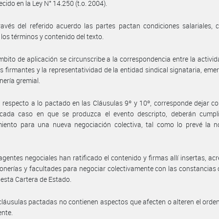
ecido en la Ley N° 14.250 (t.o. 2004).
avés del referido acuerdo las partes pactan condiciones salariales,
 los términos y contenido del texto.
mbito de aplicación se circunscribe a la correspondencia entre la activid
 firmantes y la representatividad de la entidad sindical signataria, eme
nería gremial.
 respecto a lo pactado en las Cláusulas 9º y 10º, corresponde dejar c
cada caso en que se produzca el evento descripto, deberán cumpli
miento para una nueva negociación colectiva, tal como lo prevé la n
agentes negociales han ratificado el contenido y firmas allí insertas, ac
onerías y facultades para negociar colectivamente con las constancias
 esta Cartera de Estado.
cláusulas pactadas no contienen aspectos que afecten o alteren el ord
ente.