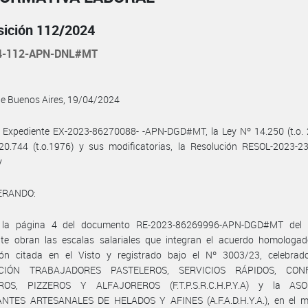
sición 112/2024
4-112-APN-DNL#MT
de Buenos Aires, 19/04/2024
 Expediente EX-2023-86270088- -APN-DGD#MT, la Ley Nº 14.250 (t.o. 2
20.744 (t.o.1976) y sus modificatorias, la Resolución RESOL-2023-2
y
ERANDO:
la página 4 del documento RE-2023-86269996-APN-DGD#MT del 
nte obran las escalas salariales que integran el acuerdo homologad
ión citada en el Visto y registrado bajo el Nº 3003/23, celebrad
CIÓN TRABAJADORES PASTELEROS, SERVICIOS RÁPIDOS, CONF
ROS, PIZZEROS Y ALFAJOREROS (F.T.P.S.R.C.H.P.Y.A) y la ASO
NTES ARTESANALES DE HELADOS Y AFINES (A.F.A.D.H.Y.A.), en el m