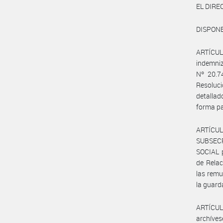
EL DIR
DISPONE
ARTÍCULO
indemniz
Nº 20.7
Resoluci
detalla
forma pa
ARTÍCUL
SUBSEC
SOCIAL p
de Relac
las remu
la guard
ARTÍCULO
archíves