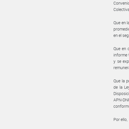
Convenio
Colectiva
Que en l
promedio
en el se
Que en c
informe 
y se exp
remunera
Que la p
de la Le
Disposi
APN-DN
conform
Por ello,