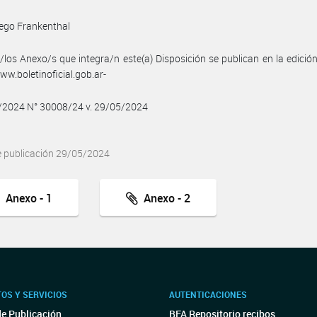
ego Frankenthal
/los Anexo/s que integra/n este(a) Disposición se publican en la edició
w.boletinoficial.gob.ar-
5/2024 N° 30008/24 v. 29/05/2024
e publicación 29/05/2024
Anexo - 1
Anexo - 2
OS Y SERVICIOS
AUTENTICACIONES
de Publicación
BFA Repositorio recibos