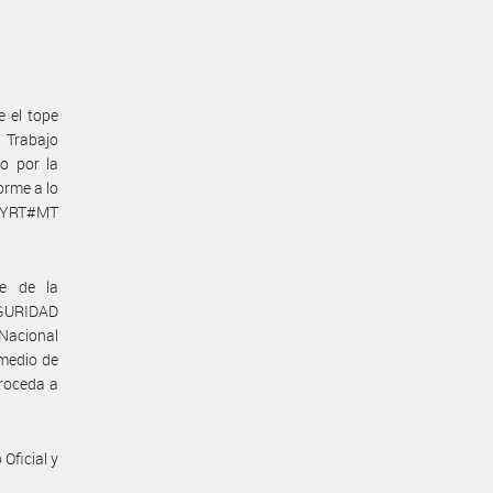
e el tope
e Trabajo
o por la
rme a lo
NRYRT#MT
te de la
GURIDAD
 Nacional
omedio de
proceda a
Oficial y