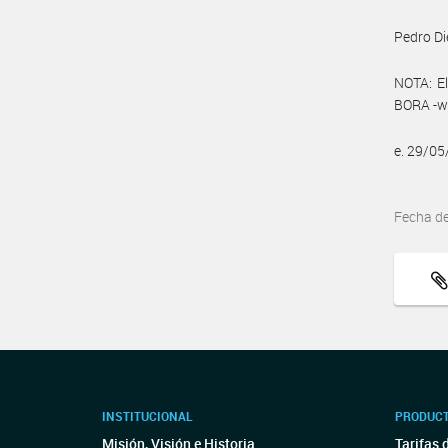
Pedro Di
NOTA: El
BORA -ww
e. 29/0
Fecha d
INSTITUCIONAL
PRODUCT
Misión, Visión e Historia
Tarifas 