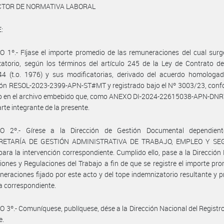
ECTOR DE NORMATIVA LABORAL
:
 1º.- Fíjase el importe promedio de las remuneraciones del cual surg
atorio, según los términos del artículo 245 de la Ley de Contrato d
44 (t.o. 1976) y sus modificatorias, derivado del acuerdo homologad
ón RESOL-2023-2399-APN-ST#MT y registrado bajo el Nº 3003/23, confo
do en el archivo embebido que, como ANEXO DI-2024-22615038-APN-D
rte integrante de la presente.
O 2º.- Gírese a la Dirección de Gestión Documental dependien
RETARÍA DE GESTIÓN ADMINISTRATIVA DE TRABAJO, EMPLEO Y SE
ara la intervención correspondiente. Cumplido ello, pase a la Dirección
iones y Regulaciones del Trabajo a fin de que se registre el importe pr
neraciones fijado por este acto y del tope indemnizatorio resultante y 
a correspondiente.
 3º.- Comuníquese, publíquese, dése a la Dirección Nacional del Registro 
e.