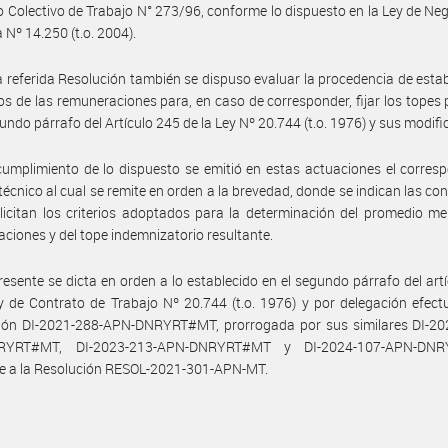
 Colectivo de Trabajo N° 273/96, conforme lo dispuesto en la Ley de Ne
 Nº 14.250 (t.o. 2004).
a referida Resolución también se dispuso evaluar la procedencia de estab
s de las remuneraciones para, en caso de corresponder, fijar los topes 
gundo párrafo del Artículo 245 de la Ley Nº 20.744 (t.o. 1976) y sus modifi
umplimiento de lo dispuesto se emitió en estas actuaciones el corres
técnico al cual se remite en orden a la brevedad, donde se indican las co
licitan los criterios adoptados para la determinación del promedio m
ciones y del tope indemnizatorio resultante.
resente se dicta en orden a lo establecido en el segundo párrafo del art
y de Contrato de Trabajo Nº 20.744 (t.o. 1976) y por delegación efec
ción DI-2021-288-APN-DNRYRT#MT, prorrogada por sus similares DI-20
RYRT#MT, DI-2023-213-APN-DNRYRT#MT y DI-2024-107-APN-DNR
e a la Resolución RESOL-2021-301-APN-MT.