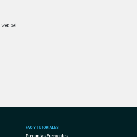
n web del
FAQ Y TUTORIALES
Preguntas Frecuentes