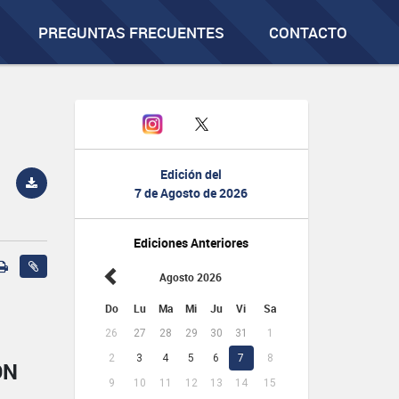
PREGUNTAS FRECUENTES
CONTACTO
Edición del
7 de Agosto de 2026
Ediciones Anteriores
Agosto 2026
Do
Lu
Ma
Mi
Ju
Vi
Sa
26
27
28
29
30
31
1
2
3
4
5
6
7
8
ÓN
9
10
11
12
13
14
15