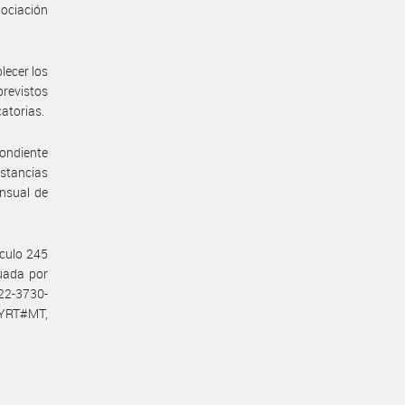
gociación
lecer los
previstos
catorias.
pondiente
nstancias
ensual de
ículo 245
tuada por
22-3730-
YRT#MT,