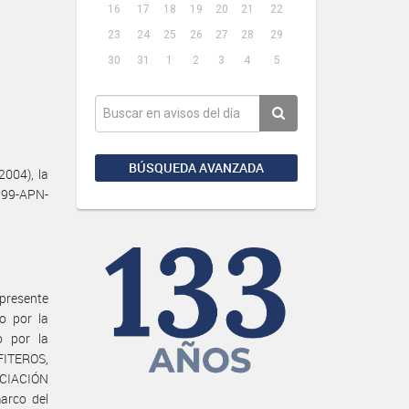
16
17
18
19
20
21
22
23
24
25
26
27
28
29
30
31
1
2
3
4
5
BÚSQUEDA AVANZADA
004), la
399-APN-
presente
o por la
o por la
ITEROS,
CIACIÓN
arco del