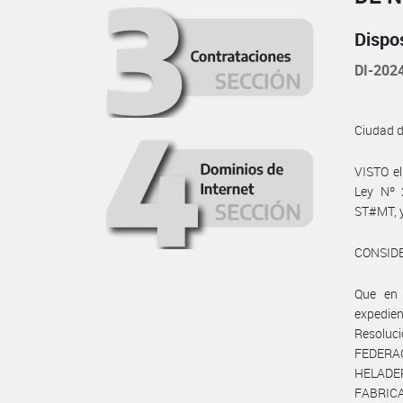
Dispo
DI-202
Ciudad 
VISTO el
Ley Nº 
ST#MT, 
CONSID
Que en 
expedie
Resoluc
FEDERA
HELADE
FABRICA