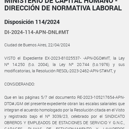
MINISTERIO DE CAPITAL HUMANO -
DIRECCIÓN DE NORMATIVA LABORAL
Disposición 114/2024
DI-2024-114-APN-DNL#MT
Ciudad de Buenos Aires, 22/04/2024
VISTO el Expediente EX-2023-81025537- -APN-DGD#MT, la Ley
Nº 14.250 (t.o. 2004), la Ley Nº 20.744 (t.o.1976) y sus
modificatorias, la Resolución RESOL-2023-2462-APN-ST#MT, y
CONSIDERANDO:
Que en las páginas 5/7 del documento RE-2023-105217654-APN-
DTD#JGM del presente expediente obran las escalas salariales que
integran el acuerdo homologado por la Resolución citada en el Visto
y registrado bajo el Nº 3039/23, celebrado por el SINDICATO
OBREROS Y EMPLEADOS DE ESTACIONES DE SERVICIO Y G.N.C.,
GARAGES, PLAYAS DE ESTACIONAMIENTO Y LAVADEROS