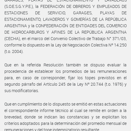
(S.O.E.S.G.Y.P.E.), la FEDERACIÓN DE OBREROS Y EMPLEADOS DE
ESTACIONES DE SERVICIO, GARAGES, PLAYAS DE
ESTACIONAMIENTO, LAVADEROS Y GOMERÍAS DE LA REPÚBLICA
ARGENTINA y la CONFEDERACIÓN DE ENTIDADES DEL COMERCIO
DE HIDROCARBUROS Y AFINES DE LA REPÚBLICA ARGENTNA
(CECHA), en el marco del Convenio Colectivo de Trabajo N° 371/03,
conforme lo dispuesto en la Ley de Negociación Colectiva Nº 14.250
(t.o. 2004).
Que en la referida Resolución también se dispuso evaluar la
procedencia de establecer los promedios de las remuneraciones
para, en caso de corresponder, fijar los topes previstos en el
segundo párrafo del Artículo 245 de la Ley Nº 20.744 (t.o. 1976) y
sus modificatorias.
Que en cumplimiento de lo dispuesto se emitió en estas actuaciones
el correspondiente informe técnico al cual se remite en orden a la
brevedad, donde se indican las constancias y se explicitan los
criterios adoptados para la determinación del promedio mensual de
remuneraciones y del tope indemnizatorio resultante.