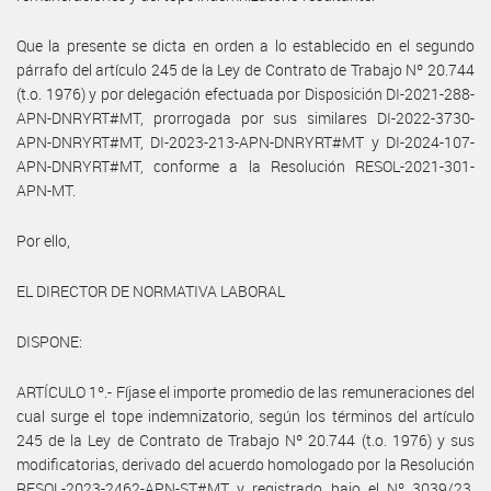
Que la presente se dicta en orden a lo establecido en el segundo
párrafo del artículo 245 de la Ley de Contrato de Trabajo Nº 20.744
(t.o. 1976) y por delegación efectuada por Disposición DI-2021-288-
APN-DNRYRT#MT, prorrogada por sus similares DI-2022-3730-
APN-DNRYRT#MT, DI-2023-213-APN-DNRYRT#MT y DI-2024-107-
APN-DNRYRT#MT, conforme a la Resolución RESOL-2021-301-
APN-MT.
Por ello,
EL DIRECTOR DE NORMATIVA LABORAL
DISPONE:
ARTÍCULO 1º.- Fíjase el importe promedio de las remuneraciones del
cual surge el tope indemnizatorio, según los términos del artículo
245 de la Ley de Contrato de Trabajo Nº 20.744 (t.o. 1976) y sus
modificatorias, derivado del acuerdo homologado por la Resolución
RESOL-2023-2462-APN-ST#MT y registrado bajo el Nº 3039/23,