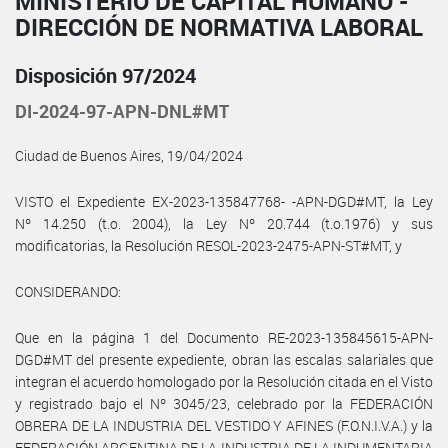
MINISTERIO DE CAPITAL HUMANO -
DIRECCIÓN DE NORMATIVA LABORAL
Disposición 97/2024
DI-2024-97-APN-DNL#MT
Ciudad de Buenos Aires, 19/04/2024
VISTO el Expediente EX-2023-135847768- -APN-DGD#MT, la Ley
Nº 14.250 (t.o. 2004), la Ley Nº 20.744 (t.o.1976) y sus
modificatorias, la Resolución RESOL-2023-2475-APN-ST#MT, y
CONSIDERANDO:
Que en la página 1 del Documento RE-2023-135845615-APN-
DGD#MT del presente expediente, obran las escalas salariales que
integran el acuerdo homologado por la Resolución citada en el Visto
y registrado bajo el Nº 3045/23, celebrado por la FEDERACIÓN
OBRERA DE LA INDUSTRIA DEL VESTIDO Y AFINES (F.O.N.I.V.A.) y la
FEDERACIÓN ARGENTINA DE LA INDUSTRIA DE LA INDUMENTARIA