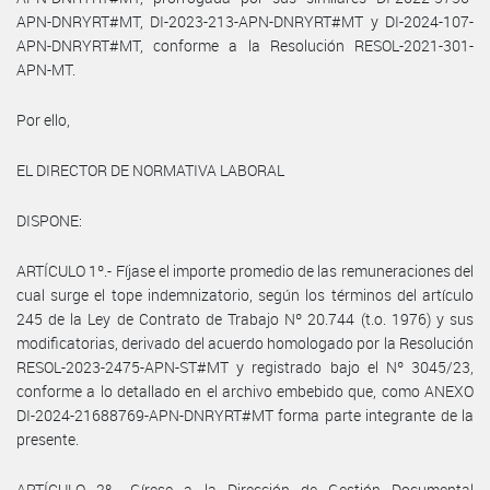
APN-DNRYRT#MT, DI-2023-213-APN-DNRYRT#MT y DI-2024-107-
APN-DNRYRT#MT, conforme a la Resolución RESOL-2021-301-
APN-MT.
Por ello,
EL DIRECTOR DE NORMATIVA LABORAL
DISPONE:
ARTÍCULO 1º.- Fíjase el importe promedio de las remuneraciones del
cual surge el tope indemnizatorio, según los términos del artículo
245 de la Ley de Contrato de Trabajo Nº 20.744 (t.o. 1976) y sus
modificatorias, derivado del acuerdo homologado por la Resolución
RESOL-2023-2475-APN-ST#MT y registrado bajo el Nº 3045/23,
conforme a lo detallado en el archivo embebido que, como ANEXO
DI-2024-21688769-APN-DNRYRT#MT forma parte integrante de la
presente.
ARTÍCULO 2º.- Gírese a la Dirección de Gestión Documental