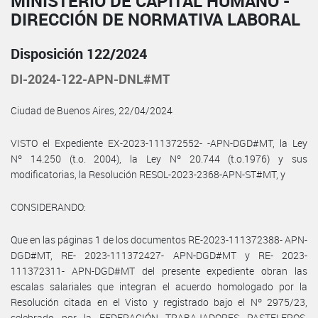
MINISTERIO DE CAPITAL HUMANO -
DIRECCIÓN DE NORMATIVA LABORAL
Disposición 122/2024
DI-2024-122-APN-DNL#MT
Ciudad de Buenos Aires, 22/04/2024
VISTO el Expediente EX-2023-111372552- -APN-DGD#MT, la Ley
Nº 14.250 (t.o. 2004), la Ley Nº 20.744 (t.o.1976) y sus
modificatorias, la Resolución RESOL-2023-2368-APN-ST#MT, y
CONSIDERANDO:
Que en las páginas 1 de los documentos RE-2023-111372388- APN-
DGD#MT, RE- 2023-111372427- APN-DGD#MT y RE- 2023-
111372311- APN-DGD#MT del presente expediente obran las
escalas salariales que integran el acuerdo homologado por la
Resolución citada en el Visto y registrado bajo el Nº 2975/23,
celebrado por la FEDERACIÓN TRABAJADORES PASTELEROS,