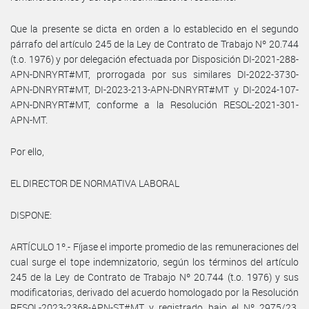
Que la presente se dicta en orden a lo establecido en el segundo
párrafo del artículo 245 de la Ley de Contrato de Trabajo Nº 20.744
(t.o. 1976) y por delegación efectuada por Disposición DI-2021-288-
APN-DNRYRT#MT, prorrogada por sus similares DI-2022-3730-
APN-DNRYRT#MT, DI-2023-213-APN-DNRYRT#MT y DI-2024-107-
APN-DNRYRT#MT, conforme a la Resolución RESOL-2021-301-
APN-MT.
Por ello,
EL DIRECTOR DE NORMATIVA LABORAL
DISPONE:
ARTÍCULO 1º.- Fíjase el importe promedio de las remuneraciones del
cual surge el tope indemnizatorio, según los términos del artículo
245 de la Ley de Contrato de Trabajo Nº 20.744 (t.o. 1976) y sus
modificatorias, derivado del acuerdo homologado por la Resolución
RESOL-2023-2368-APN-ST#MT y registrado bajo el Nº 2975/23,