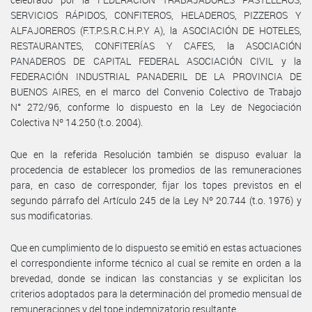
SERVICIOS RÁPIDOS, CONFITEROS, HELADEROS, PIZZEROS Y
ALFAJOREROS (F.T.P.S.R.C.H.P.Y A), la ASOCIACIÓN DE HOTELES,
RESTAURANTES, CONFITERÍAS Y CAFES, la ASOCIACIÓN
PANADEROS DE CAPITAL FEDERAL ASOCIACIÓN CIVIL y la
FEDERACIÓN INDUSTRIAL PANADERIL DE LA PROVINCIA DE
BUENOS AIRES, en el marco del Convenio Colectivo de Trabajo
N° 272/96, conforme lo dispuesto en la Ley de Negociación
Colectiva Nº 14.250 (t.o. 2004).
Que en la referida Resolución también se dispuso evaluar la
procedencia de establecer los promedios de las remuneraciones
para, en caso de corresponder, fijar los topes previstos en el
segundo párrafo del Artículo 245 de la Ley Nº 20.744 (t.o. 1976) y
sus modificatorias.
Que en cumplimiento de lo dispuesto se emitió en estas actuaciones
el correspondiente informe técnico al cual se remite en orden a la
brevedad, donde se indican las constancias y se explicitan los
criterios adoptados para la determinación del promedio mensual de
remuneraciones y del tope indemnizatorio resultante.