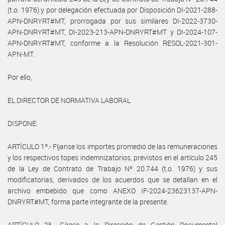
(t.o. 1976) y por delegación efectuada por Disposición DI-2021-288-
APN-DNRYRT#MT, prorrogada por sus similares DI-2022-3730-
APN-DNRYRT#MT, DI-2023-213-APN-DNRYRT#MT y DI-2024-107-
APN-DNRYRT#MT, conforme a la Resolución RESOL-2021-301-
APN-MT.
Por ello,
EL DIRECTOR DE NORMATIVA LABORAL
DISPONE:
ARTÍCULO 1º.- Fíjanse los importes promedio de las remuneraciones
y los respectivos topes indemnizatorios, previstos en el artículo 245
de la Ley de Contrato de Trabajo Nº 20.744 (t.o. 1976) y sus
modificatorias, derivados de los acuerdos que se detallan en el
archivo embebido que como ANEXO IF-2024-23623137-APN-
DNRYRT#MT, forma parte integrante de la presente.
ARTÍCULO 2º.- Gírese a la Dirección de Gestión Documental